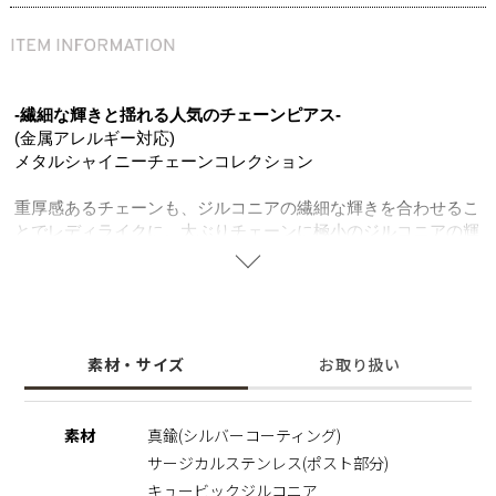
-繊細な輝きと揺れる人気のチェーンピアス-
(金属アレルギー対応)
メタルシャイニーチェーンコレクション
重厚感あるチェーンも、ジルコニアの繊細な輝きを合わせるこ
とでレディライクに。大ぶりチェーンに極小のジルコニアの輝
きが品のあるデザインです。見た目以上につけ心地は軽いのが
嬉しいポイント。一気におしゃれな印象を与える大ぶりのメタ
ルピアスは、デイリースタイルに合わせやすく毎日に寄り添う
アイテムになります。
ポスト部分はサージカルステンレスを使用することで肌にやさ
素材・サイズ
お取り扱い
しく金属アレルギーの方でも安心してご使用いただけます。
※サージカルステンレス
素材
真鍮(シルバーコーティング)
医療用器具に使われている合金です。 表面が特殊な膜で覆わ
サージカルステンレス(ポスト部分)
れており、皮膚や汗に触れてもイオン化して溶け出しにくい素
材を指します。
キュービックジルコニア