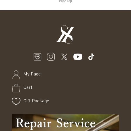
Page Top
My Page
Cart
Gift Package