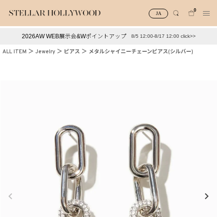
0
JA
2026AW WEB展示会&Wポイントアップ
8/5 12:00-8/17 12:00 click>>
#¥10,000以下プチプラアクセ
#ランキング
ALL ITEM
Jewelry
ピアス
メタルシャイニーチェーンピアス(シルバー)
#スタッフイチ押し（通勤パールアクセ）
＃写真映えアクセ