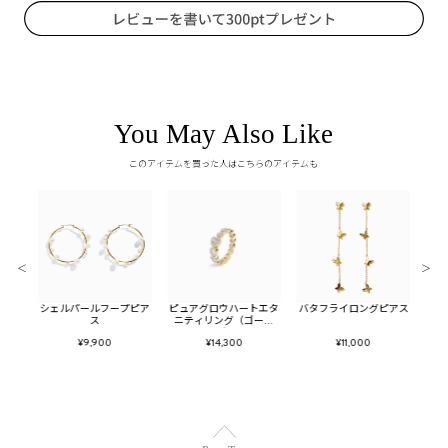
You May Also Like
このアイテムを買った人はこちらのアイテムも
＜
＞
チェー
シェルパールフープピア
ピュアグロウハートエタ
バタフライロングピアス
ビジ
バー)
ス
ニティリング（ゴール
ヤ
ド）
¥9,900
¥14,300
¥11,000