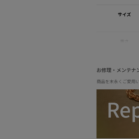
れた素材を指します。
サイズ
【Metal × Shiny Nuan
STELLAR HOL
艶やかなメタルに、小
きます。
重さ
やわらかなニュアンス
日常の何気ない瞬間に
お修理・メンテナ
商品を末永くご愛用