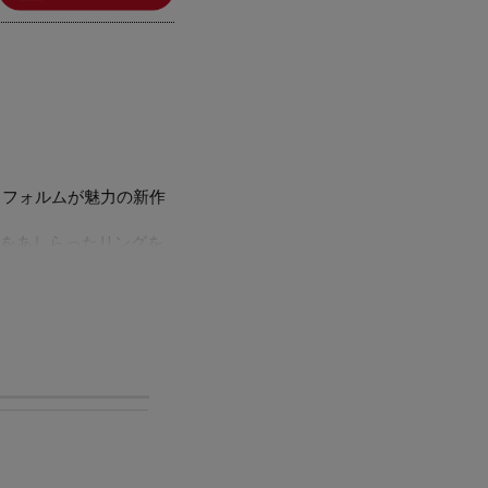
あるフォルムが魅力の新作
をあしらったリングを
ネートの主役として活
ただけます。
ルをほぼ含まずに作ら