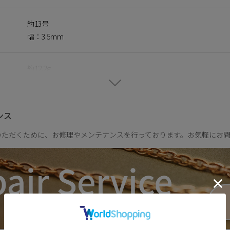
約13号
ce Forme】
幅：3.5mm
LYWOODの人気シリーズに、新しい輝きを添えるコレクション。
粒のキュービックジルコニアを贅沢に散りばめ、繊細でありながら
約12.2g
フォルムが光をやさしく受け止め、動くたびに表情を変える上品な
も、特別な時間にも。さりげない華やぎを添えるコレクションです
ンス
いただくために、お修理やメンテナンスを行っております。お気軽にお