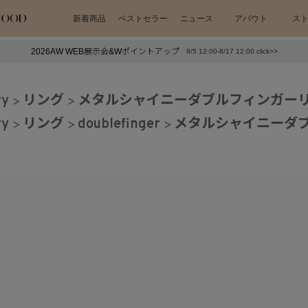
新着商品
ベストセラー
ニュース
アバウト
ス
2026AW WEB展示会&Wポイントアップ
8/5 12:00-8/17 12:00 click>>
下プチプラアクセ
#ランキング
ry
リング
メタルシャイニーダブルフィンガーリ
押し（通勤パールアクセ）
＃写真映えアクセ
ry
リング
doublefinger
メタルシャイニーダ