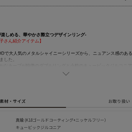
が楽しめる、華やかさ際立つデザインリング-
子さん紹介アイテム】
LYWOODで大人気のメタルシャイニーシリーズから、ニュアンス感の
ました。
かなカーブが特徴のダブルリングと小粒のキュービックジルコニア
が、手元をより印象的に演出。
とジルコニアの華やかな美しさ、どちらも際立つリングです。
セントとして活躍し、ひとつでレイヤード風の印象を叶えコーディ
することで肌にやさしく金属アレルギーの方でも安心してご使用い
素材・サイズ
お取り扱い
事はこちらから
https://amarclife.com/fashion/sample/20260506-3/
真鍮 (K18ゴールドコーティング+ニッケルフリー）
キュービックジルコニア
に含まれるニッケルで引き起こるアレルギーを防ぐために、ニッケ