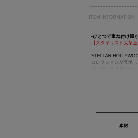
-ひとつで重ね付け風
【スタイリスト大草直
STELLAR HOL
コレクションが登場し
ニュアンスあるやわら
組み合わせたデザイン
地金の艶やかな美しさ
デイリーコーデのアク
躍します。
ニッケルフリーを使用
◆大草直子さん紹介記
素材
※ニッケルフリー
金属製のアクセサリー