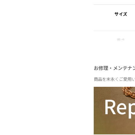
れた素材を指します。
サイズ
【Metal × Shiny Nuan
STELLAR HOL
艶やかなメタルに、小
きます。
重さ
やわらかなニュアンス
日常の何気ない瞬間に
お修理・メンテナ
商品を末永くご愛用