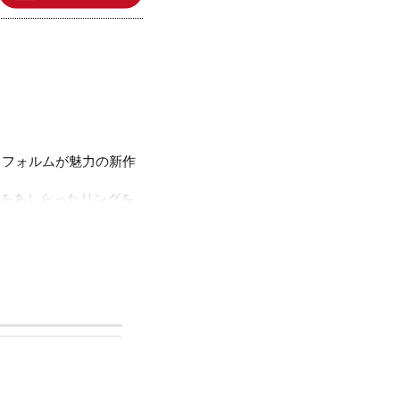
あるフォルムが魅力の新作
をあしらったリングを
ネートの主役として活
ただけます。
ルをほぼ含まずに作ら