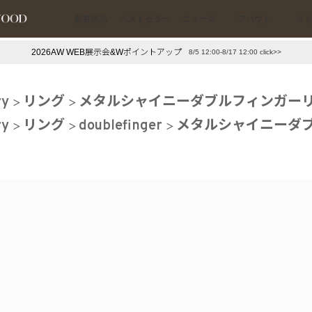
新着商品
ベストセラー
ニュース
アバウト
ス
2026AW WEB展示会&Wポイントアップ
8/5 12:00-8/17 12:00 click>>
下プチプラアクセ
#ランキング
ry
リング
メタルシャイニーダブルフィンガーリ
押し（通勤パールアクセ）
＃写真映えアクセ
ry
リング
doublefinger
メタルシャイニーダ