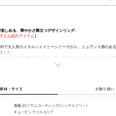
が楽しめる、華やかさ際立つデザインリング-
子さん紹介アイテム】
LYWOODで大人気のメタルシャイニーシリーズから、ニュアンス感の
ました。
かなカーブが特徴のダブルリングと小粒のキュービックジルコニア
が、手元をより印象的に演出。
とジルコニアの華やかな美しさ、どちらも際立つリングです。
セントとして活躍し、ひとつでレイヤード風の印象を叶えコーディ
することで肌にやさしく金属アレルギーの方でも安心してご使用い
素材・サイズ
お取り扱い
事はこちらから
https://amarclife.com/fashion/sample/20260506-3/
真鍮 (ロジウムコーティング+ニッケルフリー）
キュービックジルコニア
に含まれるニッケルで引き起こるアレルギーを防ぐために、ニッケ