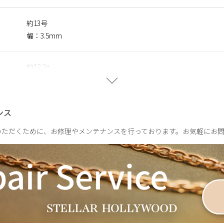
約13号
ce Forme】
幅：3.5mm
LYWOODの人気シリーズに、新しい輝きを添えるコレクション。
粒のキュービックジルコニアを贅沢に散りばめ、繊細でありながら
約12.2g
フォルムが光をやさしく受け止め、動くたびに表情を変える上品な
も、特別な時間にも。さりげない華やぎを添えるコレクションです
ンス
いただくために、お修理やメンテナンスを行っております。お気軽にお