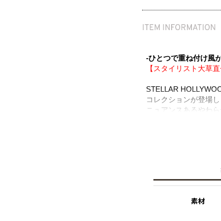
-ひとつで重ね付け風
【スタイリスト大草直
STELLAR HOL
コレクションが登場し
ニュアンスあるやわら
組み合わせたデザイン
地金の艶やかな美しさ
デイリーコーデのアク
躍します。
ニッケルフリーを使用
◆大草直子さん紹介記
素材
※ニッケルフリー
金属製のアクセサリー