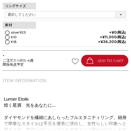
リングサイズ
素材
+
¥
0
silver925
税込
+
¥
11,000
K10
税込
+
¥
36,300
K18
税込
-
ご注文から約5-6週
間後発送予定
Lumier Etoile
煌く星屑 光をあなたに...
ダイヤモンドを繊細にあしらったフルエタニティリング。細身
で華奢なスタイルは手元を優美に演出し、女性らしい印象へと
導きます。贅沢なのにシンプルなデザインは重ねづけもしやす