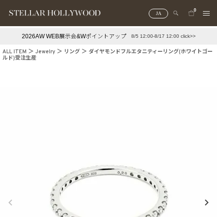
0
JA
2026AW WEB展示会&Wポイントアップ
8/5 12:00-8/17 12:00 click>>
#¥10,000以下プチプラアクセ
#ランキング
ALL ITEM
Jewelry
リング
ダイヤモンドフルエタニティーリング(ホワイトゴー
ルド)受注生産
#スタッフイチ押し（通勤パールアクセ）
＃写真映えアクセ