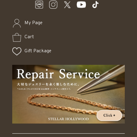
My Page
Cart
Gift Package