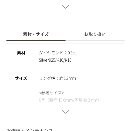
く長くご愛用いただける一品です。
※ダイヤモンドシリーズ。高品質のダイヤモンドルースはイン
ド鉱山で発掘をし、ダイヤモンド輸出による功績を称され、イ
ンド政府より表彰を受けた、ダイヤモンドの研磨加工から製造
素材・サイズ
お取り扱い
までを一貫した一大ダイヤモンドカンパニーでの製造による品
質管理を行っております。同シリーズのネックレスもご用意し
ております。
素材
ダイヤモンド：0.3ct
Silver925/K10/K18
※こちらの商品はサステナブルの観点から地球の限りある宝石
を大切にし、受注生産にて承っています。 お客様からオーダ
ーを頂き次第、一点一点お作りしております。 そのため、返
サイズ
リング幅：約1.3mm
品・交換・キャンセルができない商品となっております。予め
ご了承くださいませ。
<参考サイズ>
9号（直径:15.6mm/円周49.2mm）
13号（直径:17mm/円周53.5mm）
生産国
MADE IN JAPAN
お修理・メンテナンス