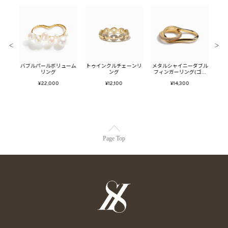
＜
＞
ールイ
バブルパールボリューム
トゥインクルチェーンリ
メタルシャイニーダブル
メタ
ド)
リング
ング
フィンガーリング(ゴー
ー
ルド)
¥22,000
¥12,100
¥14,300
Page Top