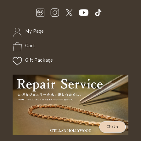
My Page
Cart
Gift Package