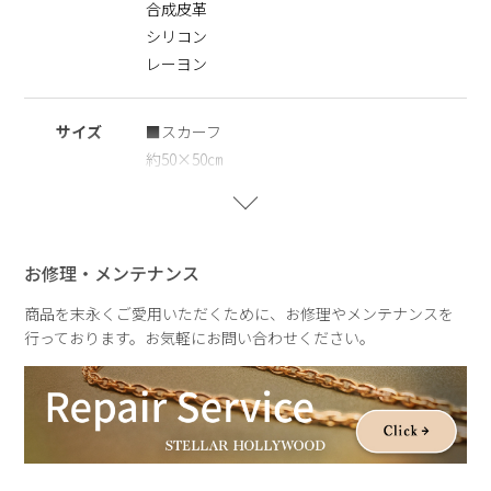
合成皮革
※ギフトラッピング
こちらの商品はギフトボックスをご利用いただけません。ショ
シリコン
ッピングバッグ(￥250)のみご利用いただけます。あらかじめ
レーヨン
ご了承ください。
※レーヨン素材について
サイズ
■スカーフ
レーヨンはしわがつきやすいデリケートな素材です。
約50×50㎝
しわが気になる場合は、あて布をして低温〜中温でやさしくア
イロンをかけてください。高温でのアイロンや強い摩擦、水濡
■ポーチ
れの状態での取り扱いはお避けください。
高さ約11.0㎝×横約8.0㎝×マチ約3.0㎝
お修理・メンテナンス
■チェーン
商品を末永くご愛用いただくために、お修理やメンテナンスを
全長：約105.0㎝
行っております。お気軽にお問い合わせください。
重さ
約94g
ポーチ：約36g
チェーン：約28.5g