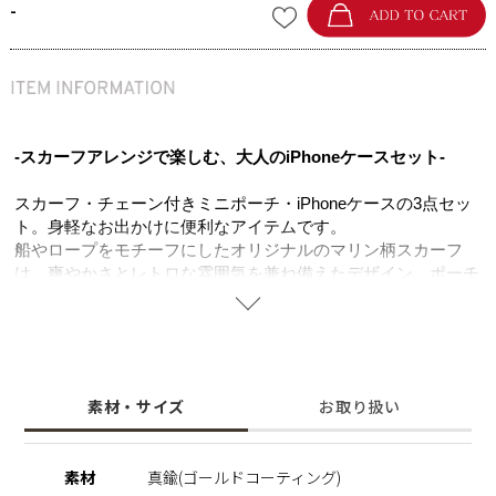
-
-スカーフアレンジで楽しむ、大人のiPhoneケースセット-
スカーフ・チェーン付きミニポーチ・iPhoneケースの3点セッ
ト。身軽なお出かけに便利なアイテムです。
船やロープをモチーフにしたオリジナルのマリン柄スカーフ
は、爽やかさとレトロな雰囲気を兼ね備えたデザイン。ポーチ
の金具に結べばハンドルとして使え、コーディネートのアクセ
ントにもなります。
ミニポーチは柔らかなフェイクレザーを使用し、カードや
AirPods、リップなどを収納できる便利なサイズ感。スカーフ
素材・サイズ
お取り扱い
は首元やバッグに巻くなどアレンジも自在です。
実用性と遊び心を兼ね備えた、毎日のお出かけを彩るアイテム
です。
素材
真鍮(ゴールドコーティング)