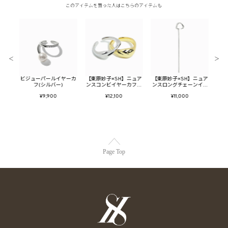
このアイテムを買った人はこちらのアイテムも
＜
＞
ort
ビジューパールイヤーカ
【東原妙子×SH】ニュア
【東原妙子×SH】ニュア
パ
フ(シルバー)
ンスコンビイヤーカフリ
ンスロングチェーンイヤ
ングSET
ーカフ(シルバー)
¥9,900
¥12,100
¥11,000
Page Top