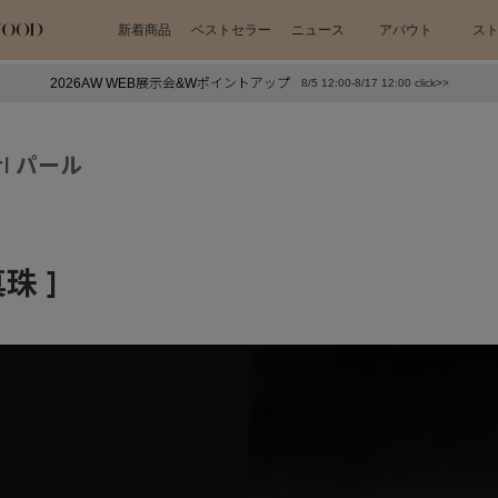
新着商品
ベストセラー
ニュース
アバウト
ス
2026AW WEB展示会&Wポイントアップ
8/5 12:00-8/17 12:00 click>>
下プチプラアクセ
#ランキング
押し（通勤パールアクセ）
＃写真映えアクセ
rl パール
珠 ]