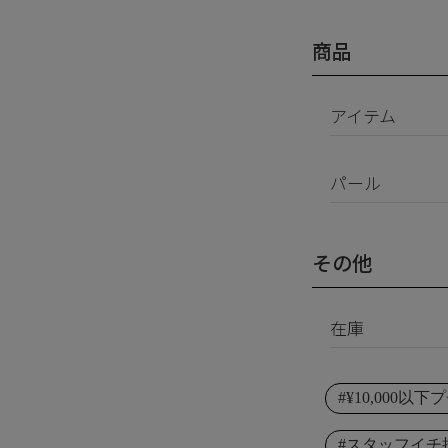
商品
アイテム
ピアス
パール
イヤリング
パールすべて
イヤーカフ
南洋真珠
ネックレス
その他
淡水パール
ブレスレット
シェルパール
リング
在庫
レジンパール
ヘアアクセサリ
すべて
イニシャル
#¥10,000以
在庫あり
その他
受注生産
#スタッフイチ