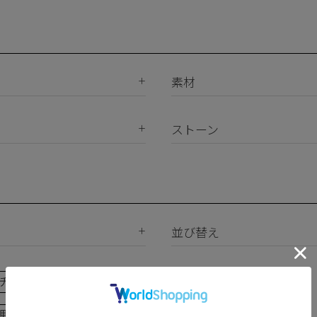
素材
K18
K10
ストーン
Silver925
ダイヤモンド
真鍮
天然石
サージカルステンレス
合成石
ジルコニア
並び替え
ー
新着順
下プチプラアクセ
#ランキング
価格が安い順
価格が高い順
押し（通勤パールアクセ）
＃写真映えアクセ