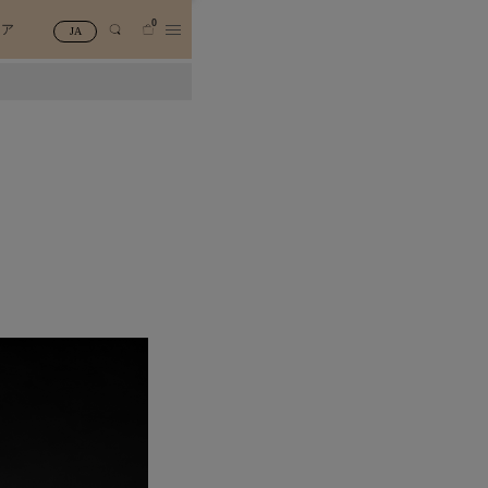
0
トア
JA