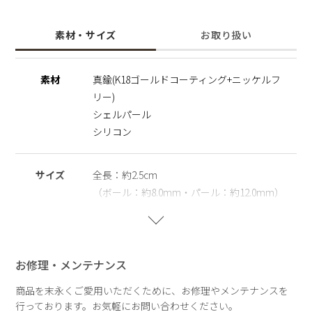
K18ゴールドコーティングと艶やかなシェルパールを合わせた
上品な仕上がりに。
素材・サイズ
お取り扱い
バー部分がカーブを描き、後ろからパールが浮き出てくるのが
印象的なデザイン。
毎日の装いから特別な日のスタイリングに、ひとさじの遊び心
素材
真鍮(K18ゴールドコーティング+ニッケルフ
を加えてくれるアイテムです。
リー)
同シリーズと組み合わせたり、マルチな楽しみ方が出来るのも
嬉しい。
シェルパール
また、ニッケルフリーを使用することで肌にやさしく、金属ア
シリコン
レルギーの方でも安心してご使用いただけます。
※ニッケルフリー
サイズ
全長：約2.5cm
金属製のアクセサリーに含まれるニッケルで引き起こるアレル
（ボール：約8.0mm・パール：約12.0mm）
ギーを防ぐために、ニッケルをほぼ含まずに作られた素材を指
します。
重さ
片耳：約3.7g
※シェルパール
天然の殻を再利用してつくられ自然や環境にやさしく、長くご
お修理・メンテナンス
愛用いただける観点からサステナブルパールとして扱っていま
す。
商品を末永くご愛用いただくために、お修理やメンテナンスを
行っております。お気軽にお問い合わせください。