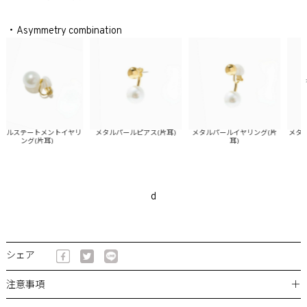
・Asymmetry combination
ルステートメントイヤリ
メタルパールピアス(片耳)
メタルパールイヤリング(片
メタル
ング(片耳)
耳)
d
シェア
＋
注意事項