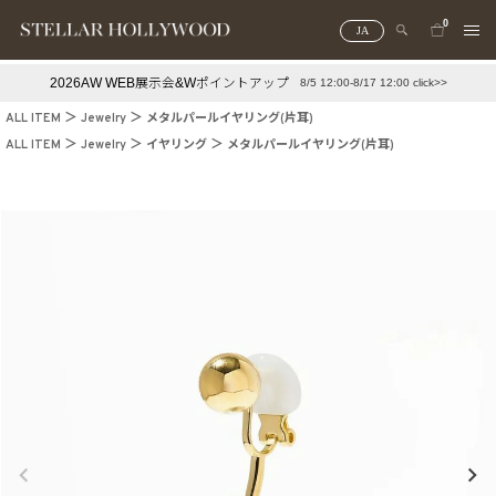
0
JA
2026AW WEB展示会&Wポイントアップ
8/5 12:00-8/17 12:00 click>>
#¥10,000以下プチプラアクセ
#ランキング
ALL ITEM
Jewelry
メタルパールイヤリング(片耳)
#スタッフイチ押し（通勤パールアクセ）
＃写真映えアクセ
ALL ITEM
Jewelry
イヤリング
メタルパールイヤリング(片耳)