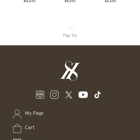
¥12,650
¥8,250
¥6,600
Page Top
My Page
Cart