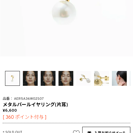
AER5A36W02S07
メタルパールイヤリング(片耳)
6,600
[
360
ポイント付与 ]
-
SOLD OUT