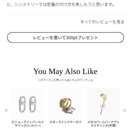
と、シンメトリーでは定番の付け方を楽しもうと思います。
You May Also Like
このアイテムを買った人はこちらのアイテムも
＜
＞
チェー
ビジューラインパールイ
スターラインイヤーカフ
メタルパールバーアクシ
ビジ
バー)
ヤリング(シルバー)
スイヤリング(片耳)
ヤ