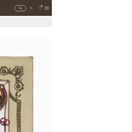
0
トア
JA