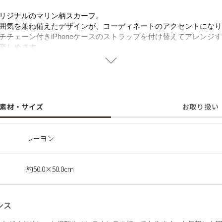
リジナルのマリン柄スカーフ。
囲気を兼ね備えたデザインが、コーディネートのアクセントになり
チチェーン付きiPhoneケースのストラップを付け替えてアレンジ
楽しめます。
グやポーチに結んだりとアレンジも自在。カラーごとに異なる表情
です。
て
やすいデリケートな素材です。
素材・サイズ
お取り扱い
、あて布をして低温〜中温でやさしくアイロンをかけてください。
での取り扱いはお避けください。
レーヨン
約50.0×50.0cm
ンス