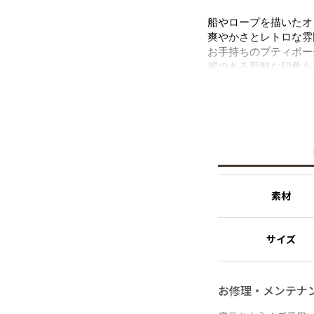
船やロープを描いたオ
爽やかさとレトロな雰
お手持ちのプティポー
感のある新鮮な印象を
首元に巻いたり、バッ
しゃれを彩るアイテム
※レーヨン素材につい
レーヨンはしわがつき
しわが気になる場合は
い摩擦、水濡れの状態
素材
サイズ
お修理・メンテナ