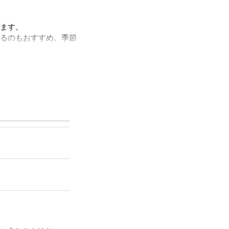
ます。
するのもおすすめ。季節
が楽しめる、日常のお
高温でのアイロンや強