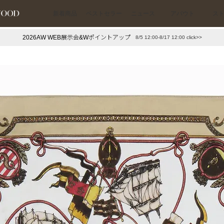
新着商品
ベストセラー
ニュース
アバウト
ス
2026AW WEB展示会&Wポイントアップ
8/5 12:00-8/17 12:00 click>>
下プチプラアクセ
#ランキング
押し（通勤パールアクセ）
＃写真映えアクセ