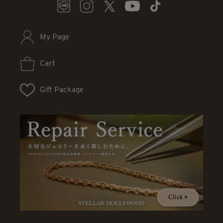
My Page
Cart
Gift Package