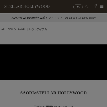
0
JA
2026AW WEB展示会&Wポイントアップ
8/5 12:00-8/17 12:00 click>>
#¥10,000以下プチプラアクセ
#ランキング
ALL ITEM
SAORI セレクトアイテム
#スタッフイチ押し（通勤パールアクセ）
＃写真映えアクセ
SAORI×STELLAR HOLLYWOOD