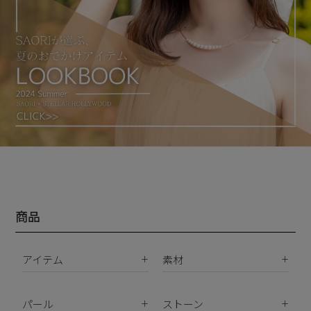
商品
アイテム
素材
K18
ピアス
K10
パール
ストーン
イヤリング