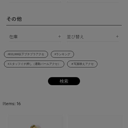
Silver925
パールすべて
ダイヤモンド
イヤーカフ
真鍮
南洋真珠
天然石
その他
ネックレス
サージカルステンレス
淡水パール
合成石
ブレスレット
在庫
並び替え
シェルパール
ジルコニア
リング
すべて
新着順
レジンパール
ヘアアクセサリー
#¥10,000以下プチプラアクセ
#ランキング
在庫あり
価格が安い順
イニシャル
#スタッフイチ押し（通勤パールアクセ）
＃写真映えアクセ
受注生産
価格が高い順
その他
レビュー順
SET
16