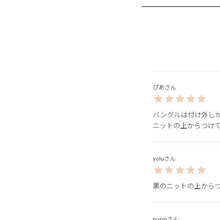
ぴあ
バングルは付け外しが
ニットの上からつけ
yolu
黒のニットの上から
purin