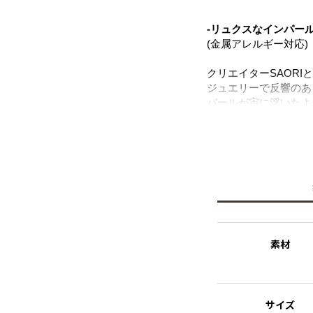
-リュクスなインパー
(金属アレルギー対応)
クリエイターSAOR
ジュエリーで反響のあ
パールが宙に浮いたよ
K18ゴールドコーテ
袖の上からでも重宝し
デイリーシーンはもち
シェルパールは汗や水
方でも安心。
※ニッケルフリー
金属製のアクセサリー
れた素材を指します。
素材
※シェルパール
天然の殻を再利用して
て扱っています。
サイズ