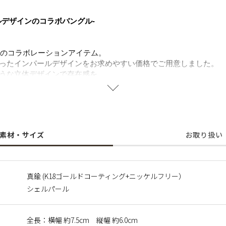
ルデザインのコラボバングル-
Iとのコラボレーションアイテム。
ったインパールデザインをお求めやすい価格でご用意しました。
うな立体デザインで存在感を。
ィングの上品な色味が、お手元をよりエレガントな印象に。着けるだ
ます。
ろん、カジュアルからキレイめなスタイリングまで活躍するマスト
にも強く、長くご愛用いただけ、ニッケルフリーを使用し肌にやさ
素材・サイズ
お取り扱い
に含まれるニッケルで引き起こるアレルギーを防ぐために、ニッケ
真鍮 (K18ゴールドコーティング+ニッケルフリー）
シェルパール
つくられ自然や環境にやさしく、長くご愛用いただける観点からサ
全長：横幅 約7.5cm 縦幅 約6.0cm