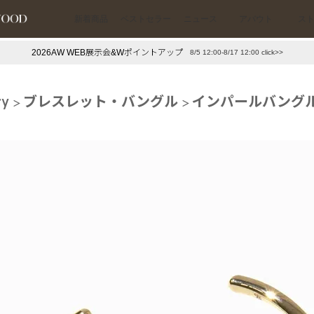
新着商品
ベストセラー
ニュース
アバウト
ス
2026AW WEB展示会&Wポイントアップ
8/5 12:00-8/17 12:00 click>>
下プチプラアクセ
#ランキング
ry
ブレスレット・バングル
インパールバングル
押し（通勤パールアクセ）
＃写真映えアクセ