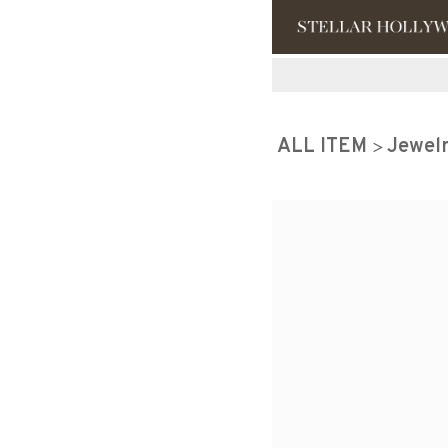
#¥10,000以
ALL ITEM
Jewel
#スタッフイチ