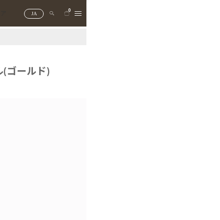
0
トア
JA
(ゴールド)