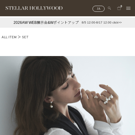
0
JA
2026AW WEB展示会&Wポイントアップ
8/5 12:00-8/17 12:00 click>>
#¥10,000以下プチプラアクセ
#ランキング
ALL ITEM
SET
#スタッフイチ押し（通勤パールアクセ）
＃写真映えアクセ