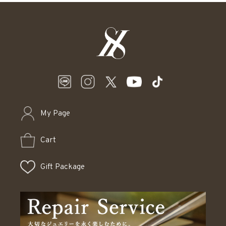
My Page
Cart
Gift Package