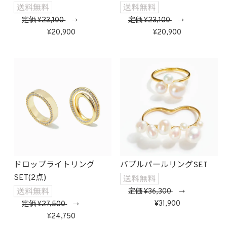
定価
23,100
定価
23,100
→
→
20,900
20,900
ドロップライトリング
バブルパールリングSET
SET(2点)
定価
36,300
→
31,900
定価
27,500
→
24,750