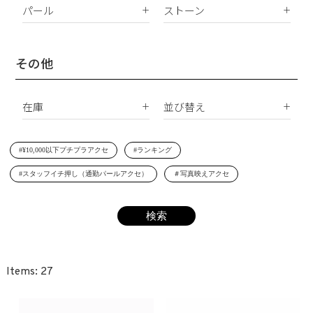
K10
パール
ストーン
イヤリング
Silver925
パールすべて
ダイヤモンド
イヤーカフ
真鍮
南洋真珠
天然石
その他
ネックレス
サージカルステンレス
淡水パール
合成石
ブレスレット
在庫
並び替え
シェルパール
ジルコニア
リング
すべて
新着順
レジンパール
ヘアアクセサリー
#¥10,000以下プチプラアクセ
#ランキング
在庫あり
価格が安い順
イニシャル
#スタッフイチ押し（通勤パールアクセ）
＃写真映えアクセ
受注生産
価格が高い順
その他
レビュー順
SET
27