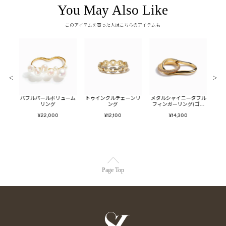
You May Also Like
このアイテムを買った人はこちらのアイテムも
＜
＞
ールイ
バブルパールボリューム
トゥインクルチェーンリ
メタルシャイニーダブル
メタ
ド)
リング
ング
フィンガーリング(ゴー
ー
ルド)
¥22,000
¥12,100
¥14,300
Page Top