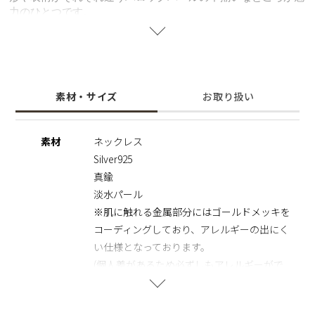
力のひとつです。
身に着けるだけでオシャレな印象に。
一緒に着けても別々につけてもいい、その日の気分やコーディ
ネートによって使い分けられるマルチなアイテム。
※天然のパールを使用しているため、形・サイズ・色味には個
素材・サイズ
お取り扱い
体差がございます。
その為、全長のサイズも異なりますのでご了承の程お願いいた
します。二つとして同じものがない価値は、一つの魅力として
素材
ネックレス
お楽しみいただけます。
Silver925
※パールの個数については、ネックレスの長さに合わせて調整
しております。
真鍮
※パールの形状、てり、えくぼ等による返品、交換はできませ
淡水パール
んので予めご了承くださいませ。
※肌に触れる金属部分にはゴールドメッキを
コーディングしており、アレルギーの出にく
い仕様となっております。
(個人差があるため必ずしもアレルギーがで
ない保証はできかねます。)