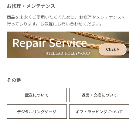
イヤリング
お修理・メンテナンス
真鍮
淡水パール
商品を末永くご愛用いただくために、お修理やメンテナンスを
行っております。お気軽にお問い合わせください。
サイズ
ネックレス
約40～42cm
アジャスター3cm
イヤリング
全長：約22～26mm
その他
重さ
ネックレス：約100g
配送について
返品・交換について
イヤリング：約6～7g
デジタルリングゲージ
ギフトラッピングについて