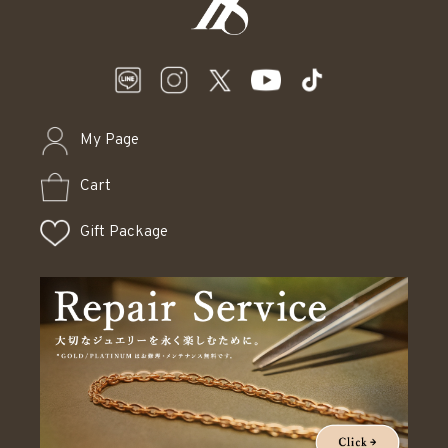
My Page
Cart
Gift Package