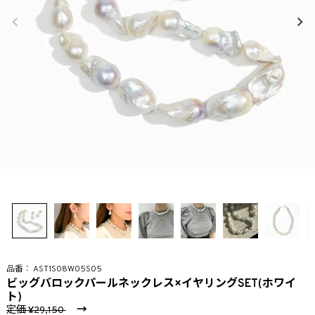
AST1S08W05S05
ビッグバロックパールネックレス×イヤリングSET(ホワイ
ト)
定価
→
29,150