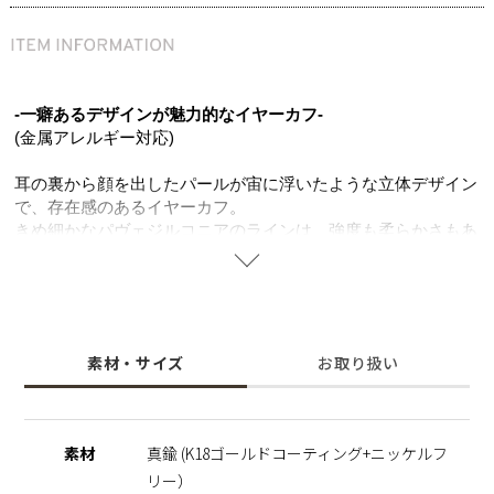
-一癖あるデザインが魅力的なイヤーカフ-
(金属アレルギー対応)
耳の裏から顔を出したパールが宙に浮いたような立体デザイン
で、存在感のあるイヤーカフ。
きめ細かなパヴェジルコニアのラインは、強度も柔らかさもあ
る真鍮ならでは。重厚感のあるデザインながら軽く、ストレス
フリーでお使いいただけます。
K18ゴールドコーティングの色味とジルコニアの輝きが、お顔
周りをよりエレガントな印象に。
見る角度によって変わる表情をお楽しみいただけます。
素材・サイズ
お取り扱い
デイリーシーンはもちろん、カジュアルからキレイめなスタイ
リングまで活躍するマストアイテム。ピアスホールの開いてい
ない方やシンプルなピアスとのレイヤードを楽しみたい方へオ
ススメ。
素材
真鍮 (K18ゴールドコーティング+ニッケルフ
シェルパールは汗や水にも強く、長くご愛用いただけ、ニッケ
リー）
ルフリーを使用し肌にやさしく金属アレルギーの方でも安心。