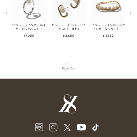
＜
＞
イヤー
ビジューラインパールイ
ビジューラインパールピ
ビジューラインパールフ
フラ
ド)
ヤーカフ(シルバー)
アス(ゴールド)
ィンガーリング(ゴール
ド)
¥9,350
¥12,650
¥13,750
Page Top