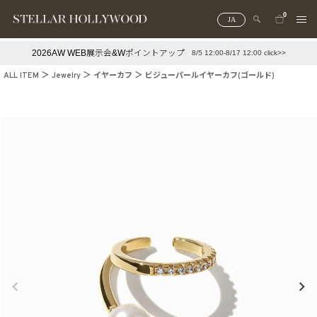
0
JA
2026AW WEB展示会&Wポイントアップ
8/5 12:00-8/17 12:00 click>>
#¥10,000以下プチプラアクセ
#ランキング
ALL ITEM
Jewelry
イヤーカフ
ビジューパールイヤーカフ(ゴールド)
#スタッフイチ押し（通勤パールアクセ）
＃写真映えアクセ