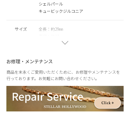
シェルパール
※ニッケルフリー
キュービックジルコニア
金属製のアクセサリーに含まれるニッケルで引き起こるアレル
ギーを防ぐために、ニッケルをほぼ含まずに作られた素材を指
します。
サイズ
全長：約29㎜
直径：約18㎜
※シェルパール
スリット：約3㎜
天然の殻を再利用してつくられ自然や環境にやさしく、長くご
パールサイズ：約８㎜
愛用いただける観点からサステナブルパールとして扱っていま
す。
お修理・メンテナンス
重さ
約2.5g
※右耳でのご着用を想定したデザインです
商品を末永くご愛用いただくために、お修理やメンテナンスを
行っております。お気軽にお問い合わせください。