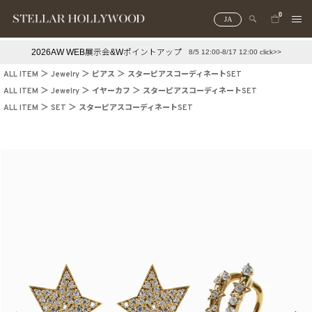
0
JA
2026AW WEB展示会&Wポイントアップ
8/5 12:00-8/17 12:00 click>>
#¥10,000以下プチプラアクセ
#ランキング
ALL ITEM
Jewelry
ピアス
スターピアスコーディネートSET
#スタッフイチ押し（通勤パールアクセ）
＃写真映えアクセ
ALL ITEM
Jewelry
イヤーカフ
スターピアスコーディネートSET
ALL ITEM
SET
スターピアスコーディネートSET