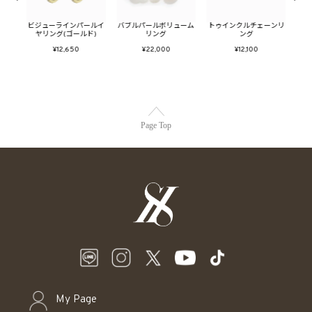
ーピア
ビジューラインパールイ
バブルパールボリューム
トゥインクルチェーンリ
メタ
ヤリング(ゴールド)
リング
ング
フ
¥12,650
¥22,000
¥12,100
Page Top
My Page