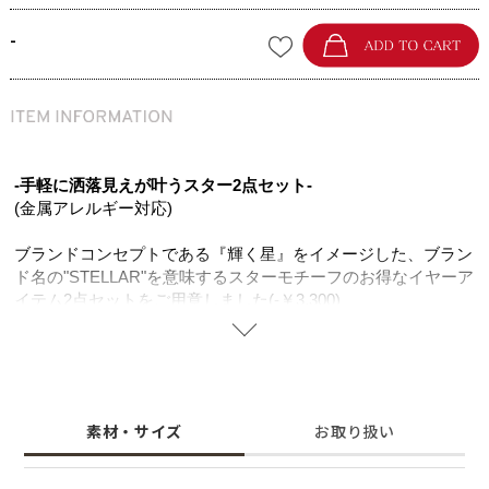
-
-手軽に洒落見えが叶うスター2点セット-
(金属アレルギー対応)
ブランドコンセプトである『輝く星』をイメージした、ブラン
ド名の"STELLAR"を意味するスターモチーフのお得なイヤーア
イテム2点セットをご用意しました(-￥3,300)
細かく並べたパヴェジルコニアが高級感漂い、華奢なサイズと
ランダムな輪郭が大人のこなれ感を演出。 K18ゴールドコーテ
ィングの上品な色味がジルコニアの輝きを一層引き立て、お顔
周りをより明るい印象に。
大人可愛いスターモチーフのセットはカジュアルからキレイめ
素材・サイズ
お取り扱い
まで、コーデを選ばず大活躍。1つでも存在感があり、レイヤ
ードでご使用いただくと周りの目を惹くコーデが完成します。
幸せや希望に導くと言われるスターモチーフは、サージカルス