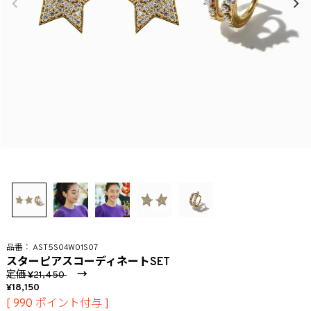
AST5S04W01S07
スターピアスコーディネートSET
定価
→
21,450
18,150
[
990
ポイント付与 ]