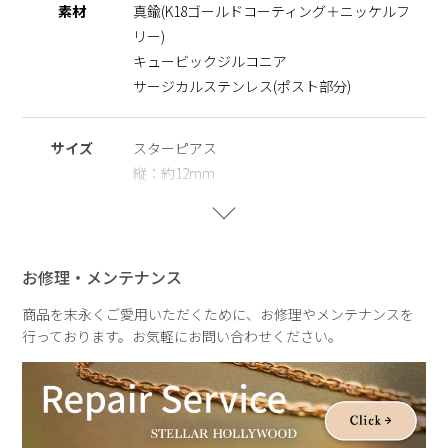
素材
真鍮(K18ゴールドコーティング＋ニッケルフ
テンレスとニッケルフリーを使用し肌にやさしく、大切な人へ
リー)
のギフトとしてもオススメです。
キュービックジルコニア
※ラインナップ
サージカルステンレス(ポスト部分)
スターピアス
スターラインイヤーカフ
サイズ
スターピアス
※ニッケルフリー
縦：約12mm
金属製のアクセサリーに含まれるニッケルで引き起こるアレル
横：約11mm
ギーを防ぐために、ニッケルをほぼ含まずに作られた素材を指
します。
スターラインイヤーカフ
※サージカルステンレス
縦：約10㎜
お修理・メンテナンス
医療用器具に使われている合金です。表面が特殊な膜で覆われ
横：約19mm
ており、皮膚や汗に触れてもイオン化して溶け出しにくい素材
商品を末永くご愛用いただくために、お修理やメンテナンスを
スリット幅：約3㎜
を指します。
行っております。お気軽にお問い合わせください。
重さ
スターピアス
約1.6g