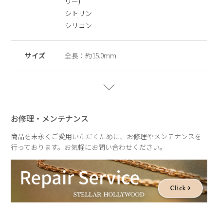
リー)
金属製のアクセサリーに含まれるニッケルで引き起こるアレル
ギーを防ぐために、ニッケルをほぼ含まずに作られた素材を指
シトリン
します。
シリコン
【International Woman’s day MIMOSA】
サイズ
全長：約15.0mm
国際女性デーにミモザを贈り合う文化にならい、自分らしく輝
くすべての女性に寄り添う想いを込めて。
STELLAR HOLLYWOODからミモザをお届けします。
重さ
重さ：約2.5g
「感謝・思いやり」の花言葉を持つミモザに、ゴールドにはシ
トリンをあしらい、「成功・幸福」を象徴する前向きな意味を
お修理・メンテナンス
込めたアイテム。
金運や仕事運を高め、身に付ける人をポジティブなエネルギー
商品を末永くご愛用いただくために、お修理やメンテナンスを
で包み込みます。
行っております。お気軽にお問い合わせください。
シルバーはクリーンで洗練された印象に。ミモザのフォルムを
際立たせ、軽やかに身に付けられます。