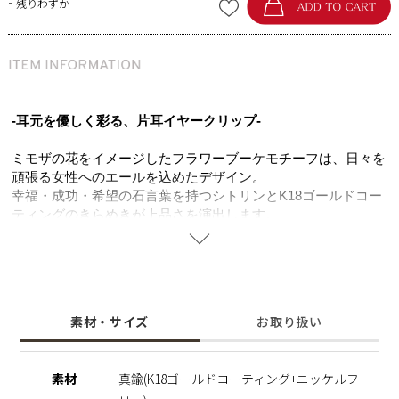
-
残りわずか
-耳元を優しく彩る、片耳イヤークリップ-
ミモザの花をイメージしたフラワーブーケモチーフは、日々を
頑張る女性へのエールを込めたデザイン。
幸福・成功・希望の石言葉を持つシトリンとK18ゴールドコー
ティングのきらめきが上品さを演出します。
耳たぶに寄り添うフォルムが自然にフィットして、日常使いし
やすいサイズ感。
他のピアスやイヤカフとの重ねづけもしやすく、耳元のコーデ
を楽しめます。
ニッケルフリーで肌にやさしく、金属アレルギーの方でも安心
素材・サイズ
お取り扱い
してご使用いただけるので、大切な人へのギフトにもおすすめ
です。
素材
真鍮(K18ゴールドコーティング+ニッケルフ
※ニッケルフリー