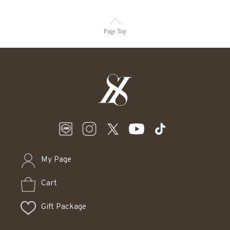
Page Top
My Page
Cart
Gift Package