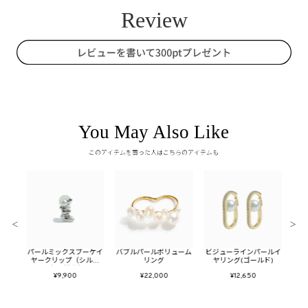
You May Also Like
このアイテムを買った人はこちらのアイテムも
＜
＞
ボリュ
パールミックスブーケイ
バブルパールボリューム
ビジューラインパールイ
トゥ
ング
ヤークリップ（シルバ
リング
ヤリング(ゴールド)
ー）（片耳）
¥9,900
¥22,000
¥12,650