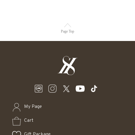
Page Top
My Page
Cart
Gift Package