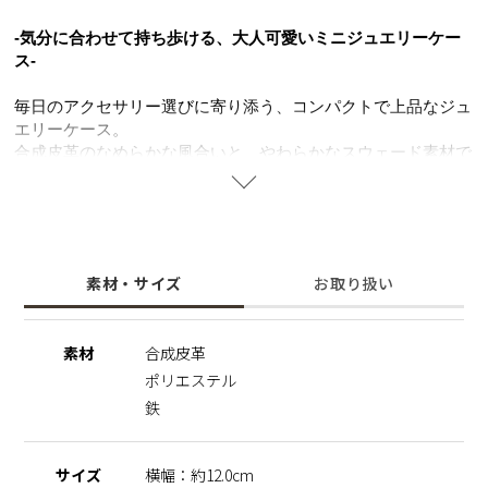
-気分に合わせて持ち歩ける、大人可愛いミニジュエリーケー
ス-
毎日のアクセサリー選びに寄り添う、コンパクトで上品なジュ
エリーケース。
合成皮革のなめらかな風合いと、やわらかなスウェード素材で
大切なアクセサリーをやさしく守ります。
外側と内側で異なるカラー配色がさりげないおしゃれ感をプラ
ス。
リングやピアス、ブレスレットなど種類ごとに分けてすっきり
収納できます。
素材・サイズ
お取り扱い
リングホルダーはSTELLAR HOLLYWOODで人気のダブルリ
ングが入る大きさに設計しました。
普段の通勤シーンやおでかけ、朝・昼・夜とアクセサリーで気
素材
合成皮革
分を変えたい日にもぴったりのアイテムです。
ポリエステル
※リングホルダーについて
鉄
リングのデザインやサイズによっては収納できない場合がござ
います。無理に入れますと破損につながる可能性がございます
ので、あらかじめご了承ください。
サイズ
横幅：約12.0cm