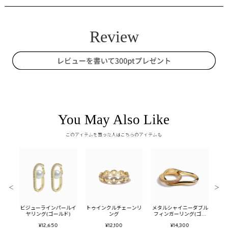
You May Also Like
このアイテムを買った人はこちらのアイテムも
＜
＞
ューム
ビジューラインパールイ
トゥインクルチェーンリ
メタルシャイニーダブル
メタ
ヤリング(ゴールド)
ング
フィンガーリング(ゴー
ン
ルド)
¥12,650
¥12,100
¥14,300