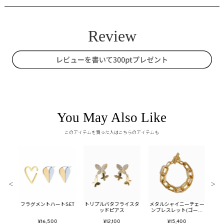
You May Also Like
このアイテムを買った人はこちらのアイテムも
＜
＞
Mサイ
フラグメントハートSET
トリプルバタフライスタ
メタルシャイニーチェー
シェ
ッドピアス
ンブレスレット(ゴール
ド)
¥16,500
¥12,100
¥15,400