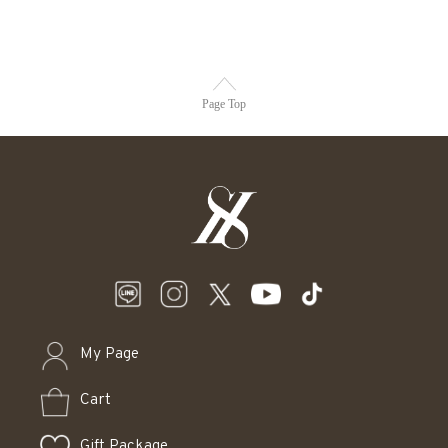
Page Top
My Page
Cart
Gift Package