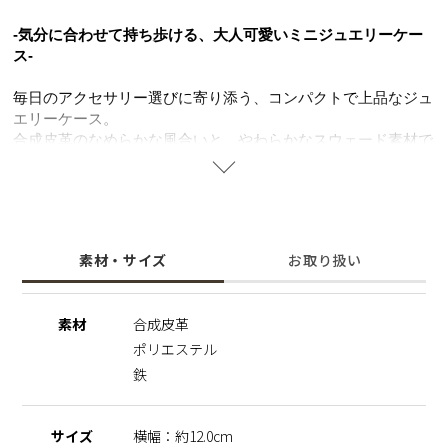
-気分に合わせて持ち歩ける、大人可愛いミニジュエリーケー
ス-
毎日のアクセサリー選びに寄り添う、コンパクトで上品なジュ
エリーケース。
合成皮革のなめらかな風合いと、やわらかなスウェード素材で
大切なアクセサリーをやさしく守ります。
外側と内側で異なるカラー配色がさりげないおしゃれ感をプラ
ス。
リングやピアス、ブレスレットなど種類ごとに分けてすっきり
収納できます。
素材・サイズ
お取り扱い
リングホルダーはSTELLAR HOLLYWOODで人気のダブルリ
ングが入る大きさに設計しました。
普段の通勤シーンやおでかけ、朝・昼・夜とアクセサリーで気
素材
合成皮革
分を変えたい日にもぴったりのアイテムです。
ポリエステル
※リングホルダーについて
鉄
リングのデザインやサイズによっては収納できない場合がござ
います。無理に入れますと破損につながる可能性がございます
ので、あらかじめご了承ください。
サイズ
横幅：約12.0cm