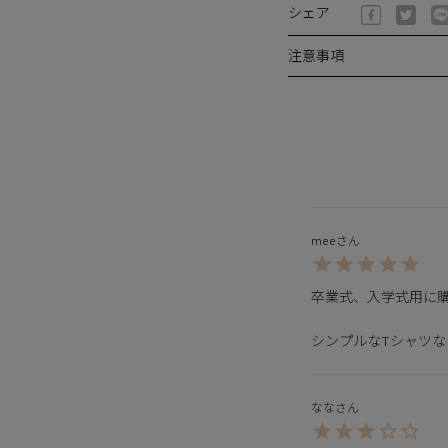
シェア
注意事項
mee
卒業式、入学式用に購
シンプルなTシャツ
なな