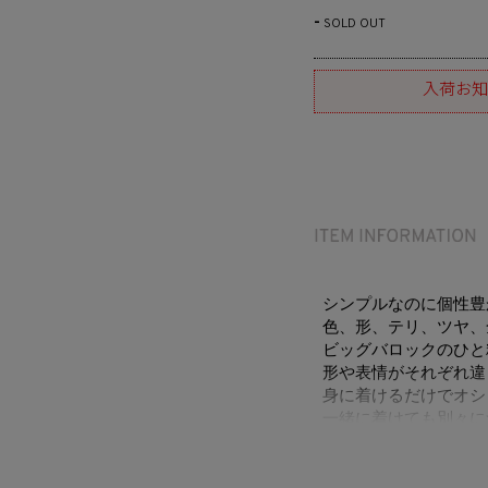
-
SOLD OUT
入荷お知
シンプルなのに個性豊
色、形、テリ、ツヤ、
ビッグバロックのひと
形や表情がそれぞれ違
身に着けるだけでオシ
一緒に着けても別々に
ム。
※天然のパールを使用