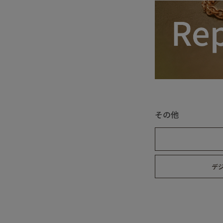
重さ
その他
デ