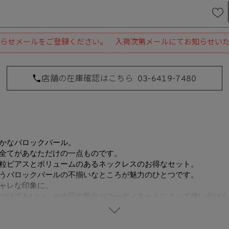
らせメールをご登録ください。 入荷次第メールにてお知らせい
店舗の在庫確認はこちら
03-6419-7480
かなバロックパール。
全てがあなただけの一点ものです。
粒ピアスとボリュームのあるネックレスのお得なセット。
うバロックパールの不揃いなところが魅力のひとつです。
ャレな印象に。
つけてもいい、その日の気分やコーディネートによって使い分けら
しているため、形・サイズ・色味には個体差がございます。