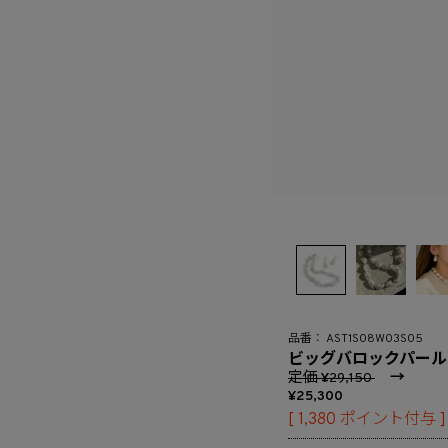
AST1S08W03S05
ビッグバロックパールネ
定価
→
29,150
25,300
[
1,380
ポイント付与 ]