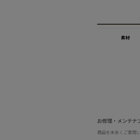
その為、全長のサイズ
の魅力としてお楽しみ
※パールの個数につい
※パールの形状、てり
素材
お修理・メンテナ
商品を末永くご愛用
サイズ