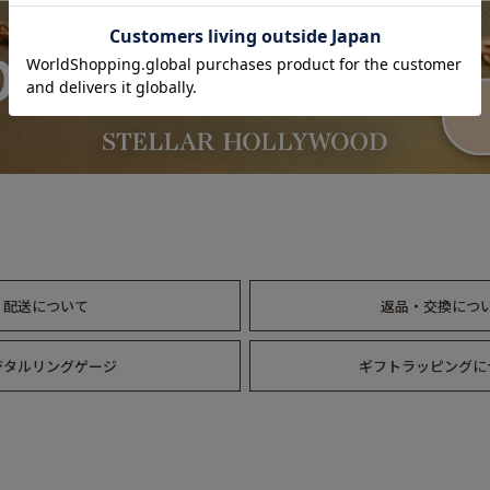
約40～42cm
アジャスター3cm
ピアス
全長：約22～26mm
ネックレス：約100g
ピアス：約6～7g
配送について
返品・交換につ
ジタルリングゲージ
ギフトラッピングに