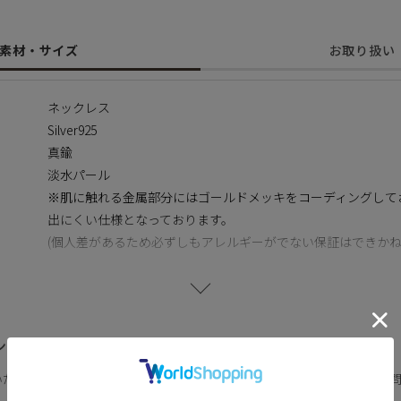
も異なりますのでご了承の程お願いいたします。二つとして同じも
いただけます。
素材・サイズ
お取り扱い
ては、ネックレスの長さに合わせて調整しております。
、えくぼ等による返品、交換はできませんので予めご了承ください
ネックレス
Silver925
真鍮
淡水パール
※肌に触れる金属部分にはゴールドメッキをコーディングして
出にくい仕様となっております。
(個人差があるため必ずしもアレルギーがでない保証はできかね
ピアス
真鍮
淡水パール
ンス
いただくために、お修理やメンテナンスを行っております。お気軽にお
ネックレス