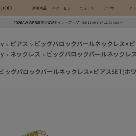
新着商品
ベストセラー
ニュース
アバウト
ス
2026AW WEB展示会&Wポイントアップ
8/5 12:00-8/17 12:00 click>>
下プチプラアクセ
#ランキング
ry
ピアス
ビッグバロックパールネックレス×ピア
押し（通勤パールアクセ）
＃写真映えアクセ
ry
ネックレス
ビッグバロックパールネックレス×
ビッグバロックパールネックレス×ピアスSET(ホワ