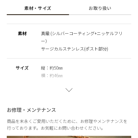
さらっと取り入れやすく、日々のコーデに寄り添います。
素材・サイズ
お取り扱い
"幸福"や"愛情"を意味するハートモチーフ大切な人へのギフト
としてもオススメで、ニッケルフリーとサージカルステンレス
を使用し、肌にやさしく金属アレルギーの方でも安心。
素材
真鍮 (シルバーコーティング+ニッケルフリ
◆大草直子さん紹介記事はこちらから
ー）
https://amarclife.com/fashion/sample/20260504-2/
サージカルステンレス(ポスト部分)
※サージカルステンレス
医療用器具に使われている合金です。表面が特殊な膜で覆われ
サイズ
縦：約50㎜
ており、皮膚や汗に触れてもイオン化して溶け出しにくい素材
を指します。
横：約46㎜
※ニッケルフリー
金属製のアクセサリーに含まれるニッケルで引き起こるアレル
重さ
約8g(片耳)
ギーを防ぐために、ニッケルをほぼ含まずに作られた素材を指
します。
お修理・メンテナンス
商品を末永くご愛用いただくために、お修理やメンテナンスを
行っております。お気軽にお問い合わせください。