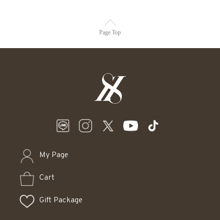
Page Top
My Page
Cart
Gift Package