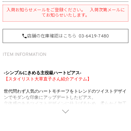
入荷お知らせメールをご登録ください。 入荷次第メールに
てお知らせいたします。
店舗の在庫確認はこちら
03-6419-7480
-シンプルにきめる主役級ハートピアス-
【スタイリスト大草直子さん紹介アイテム】
世代問わず人気のハートモチーフをトレンドのツイストデザイ
ンでモダンな印象にアップデートしたピアス。
立体感のあるツイストデザインに仕上げるため、柔らかく加工
のしやすい真鍮を使用し、シルバーコーティングの煌びやかな
輝きがお顔周りを華やかに。大ぶりなサイズ感は存在感があ
り、これ一つで周りの目を惹く主役級アイテム。
上品さとカジュアルさを兼ね備え、日常使いから特別な日にも