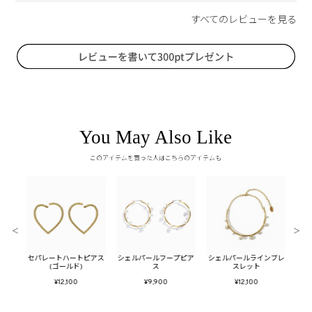
You May Also Like
このアイテムを買った人はこちらのアイテムも
＜
＞
グル
セパレートハートピアス
シェルパールフープピア
シェルパールラインブレ
セッ
(ゴールド)
ス
スレット
カ
¥12,100
¥9,900
¥12,100