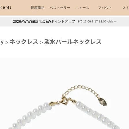
新着商品
ベストセラー
ニュース
アバウト
ス
2026AW WEB展示会&Wポイントアップ
8/5 12:00-8/17 12:00 click>>
下プチプラアクセ
#ランキング
ry
ネックレス
淡水パールネックレス
押し（通勤パールアクセ）
＃写真映えアクセ