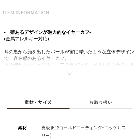
-一癖あるデザインが魅力的なイヤーカフ-
(金属アレルギー対応)
耳の裏から顔を出したパールが宙に浮いたような立体デザイン
で、存在感のあるイヤーカフ。
きめ細かなパヴェジルコニアのラインは、強度も柔らかさもあ
る真鍮ならでは。重厚感のあるデザインながら軽く、ストレス
フリーでお使いいただけます。
K18ゴールドコーティングの色味とジルコニアの輝きが、お顔
周りをよりエレガントな印象に。
見る角度によって変わる表情をお楽しみいただけます。
素材・サイズ
お取り扱い
デイリーシーンはもちろん、カジュアルからキレイめなスタイ
リングまで活躍するマストアイテム。ピアスホールの開いてい
ない方やシンプルなピアスとのレイヤードを楽しみたい方へオ
ススメ。
素材
真鍮 (K18ゴールドコーティング+ニッケルフ
シェルパールは汗や水にも強く、長くご愛用いただけ、ニッケ
リー）
ルフリーを使用し肌にやさしく金属アレルギーの方でも安心。