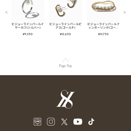
＜
＞
イヤー
ビジューラインパールイ
ビジューラインパールピ
ビジューラインパールフ
メタ
ド)
ヤーカフ(シルバー)
アス(ゴールド)
ィンガーリング(ゴール
ン
ド)
¥9,350
¥12,650
¥13,750
Page Top