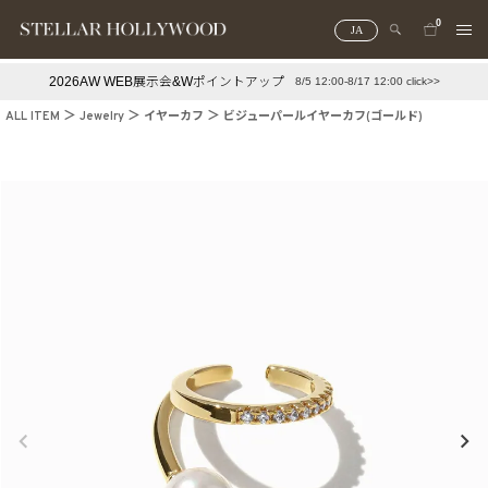
0
JA
2026AW WEB展示会&Wポイントアップ
8/5 12:00-8/17 12:00 click>>
#¥10,000以下プチプラアクセ
#ランキング
ALL ITEM
Jewelry
イヤーカフ
ビジューパールイヤーカフ(ゴールド)
#スタッフイチ押し（通勤パールアクセ）
＃写真映えアクセ