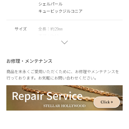
シェルパール
※ニッケルフリー
キュービックジルコニア
金属製のアクセサリーに含まれるニッケルで引き起こるアレル
ギーを防ぐために、ニッケルをほぼ含まずに作られた素材を指
します。
サイズ
全長：約29㎜
直径：約18㎜
※シェルパール
スリット：約3㎜
天然の殻を再利用してつくられ自然や環境にやさしく、長くご
パールサイズ：約８㎜
愛用いただける観点からサステナブルパールとして扱っていま
す。
お修理・メンテナンス
重さ
約2.5g
※右耳でのご着用を想定したデザインです
商品を末永くご愛用いただくために、お修理やメンテナンスを
行っております。お気軽にお問い合わせください。