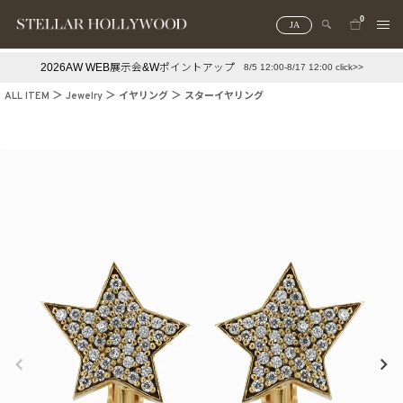
0
JA
2026AW WEB展示会&Wポイントアップ
8/5 12:00-8/17 12:00 click>>
#¥10,000以下プチプラアクセ
#ランキング
ALL ITEM
Jewelry
イヤリング
スターイヤリング
#スタッフイチ押し（通勤パールアクセ）
＃写真映えアクセ