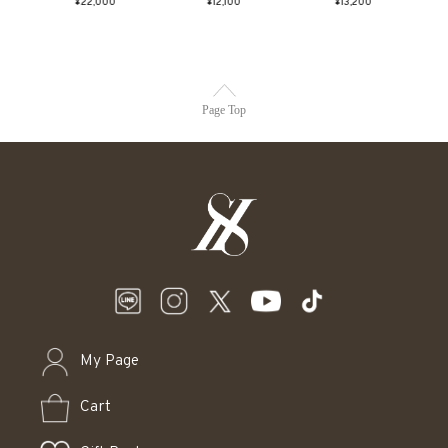
¥22,000
¥12,100
¥13,200
Page Top
My Page
Cart