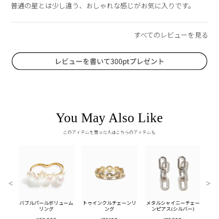
普通の星とは少し違う、おしゃれな感じがお気に入りです。
You May Also Like
このアイテムを買った人はこちらのアイテムも
＜
＞
ールイ
バブルパールボリューム
トゥインクルチェーンリ
メタルシャイニーチェー
メタ
ド)
リング
ング
ンピアス(シルバー)
フ