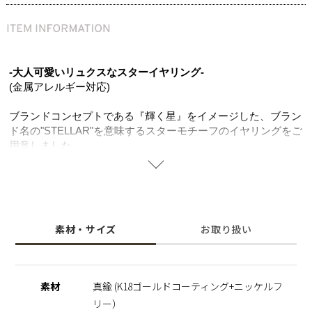
-大人可愛いリュクスなスターイヤリング-
(金属アレルギー対応)
ブランドコンセプトである『輝く星』をイメージした、ブラン
ド名の"STELLAR"を意味するスターモチーフのイヤリングをご
用意しました。
オリジナルデザインのスターに細かく並べたパヴェジルコニア
が高級感漂い、華奢なサイズとランダムな輪郭がこなれ感を演
出。K18ゴールドコーティングの上品な色味がジルコニアの輝
きを一層引き立て、お顔周りをより明るい印象に。
カジュアルからキレイめまで、コーデを選ばず活躍する万能ア
素材・サイズ
お取り扱い
イテム。
幸せや希望に導くと言われるスターモチーフは、ニッケルフリ
ーを使用し肌にやさしく、大切な人へのギフトとしてもオスス
メです。
素材
真鍮 (K18ゴールドコーティング+ニッケルフ
リー）
イヤリング、イヤーカフのお得なSET(-￥3,300) >>