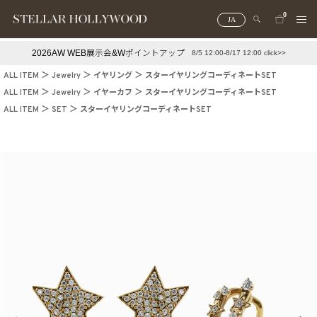
0
JA
2026AW WEB展示会&Wポイントアップ
8/5 12:00-8/17 12:00 click>>
#¥10,000以下プチプラアクセ
#ランキング
ALL ITEM
Jewelry
イヤリング
スターイヤリングコーディネートSET
#スタッフイチ押し（通勤パールアクセ）
＃写真映えアクセ
ALL ITEM
Jewelry
イヤーカフ
スターイヤリングコーディネートSET
ALL ITEM
SET
スターイヤリングコーディネートSET