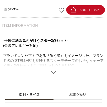
-
残りわずか
-手軽に洒落見えが叶うスター2点セット-
(金属アレルギー対応)
ブランドコンセプトである『輝く星』をイメージした、ブラン
ド名の"STELLAR"を意味するスターモチーフのお得なイヤーア
イテム2点セットをご用意しました(-￥3,300)
細かく並べたパヴェジルコニアが高級感漂い、華奢なサイズと
ランダムな輪郭が大人のこなれ感を演出。 K18ゴールドコーテ
ィングの上品な色味がジルコニアの輝きを一層引き立て、お顔
周りをより明るい印象に。
大人可愛いスターモチーフのセットはカジュアルからキレイめ
素材・サイズ
お取り扱い
まで、コーデを選ばず大活躍。1つでも存在感があり、レイヤ
ードでご使用いただくと周りの目を惹くコーデが完成します。
幸せや希望に導くと言われるスターモチーフは、ニッケルフリ