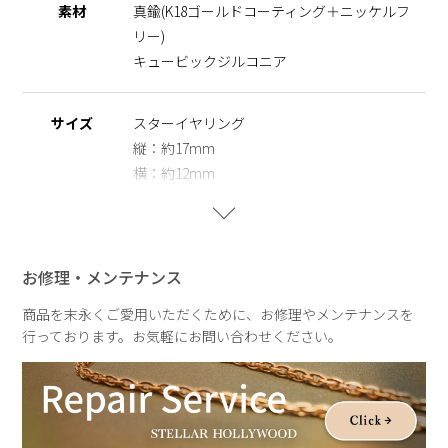
素材
真鍮(K18ゴールドコーティング＋ニッケルフ
ーを使用し肌にやさしく、大切な人へのギフトとしてもオスス
リー)
メです。
キュービックジルコニア
※ラインナップ
スターイヤリング
スターラインイヤーカフ
サイズ
スターイヤリング
縦：約17mm
※ニッケルフリー
横：約12mm
金属製のアクセサリーに含まれるニッケルで引き起こるアレル
ギーを防ぐために、ニッケルをほぼ含まずに作られた素材を指
スターラインイヤーカフ
します。
縦：約10㎜
横：約19mm
お修理・メンテナンス
スリット幅：約3㎜
商品を末永くご愛用いただくために、お修理やメンテナンスを
行っております。お気軽にお問い合わせください。
重さ
スターイヤリング
約2g
スターラインイヤーカフ