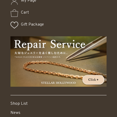
My Page
Cart
Gift Package
Shop List
News