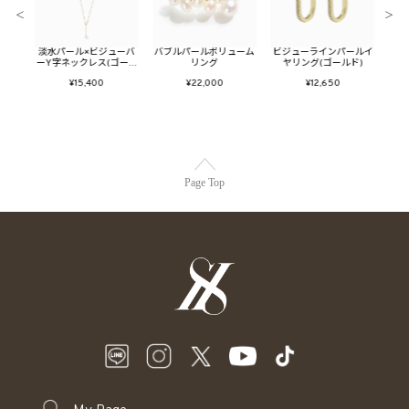
＜
＞
ールイ
淡水パール×ビジューバ
バブルパールボリューム
ビジューラインパールイ
トゥ
ー)
ーY字ネックレス(ゴール
リング
ヤリング(ゴールド)
ド)
¥15,400
¥22,000
¥12,650
Page Top