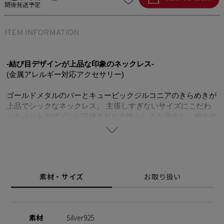
間後発送予定
-結び目デザインが上品な印象のネックレス-
(金属アレルギー対応アクセサリー)
ゴールドメタルのバーとキュービックジルコニアのきらめきが
上品でシックなネックレス。 主張しすぎないサイズにこだわ
ったノットデザインが洗練された女性らしさを演出し、細めの
チェーンがデコルテラインを綺麗に魅せてくれます。 シンプ
ルなコーディネートに合わせるだけでスタイルを格上げしてく
れます。オンにもオフにも着けられ、お守りジュエリーとして
も持っておきたいアイテムです。
結び目のノットデザインには、途切れることのない縁や人と人
素材・サイズ
お取り扱い
との絆や愛を意味します。
デイリーに長く愛用していただけるよう輝きが美しく、耐久性
に優れているSilver925を使用してます。経年変化による風合い
を楽しめます。
素材
Silver925
ニッケルフリーを使用することで肌にやさしく金属アレルギー