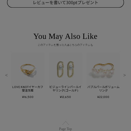
You May Also Like
このアイテムを買った人はこちらのアイテムも
＜
＞
イスタ
LOVE KNOTイヤーカフ
ビジューラインパールイ
バブルパールボリューム
トゥ
受注生産
ヤリング(ゴールド)
リング
¥16,500
¥12,650
¥22,000
Page Top