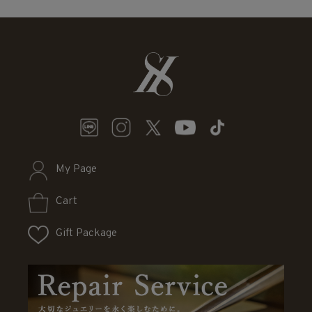
My Page
Cart
Gift Package