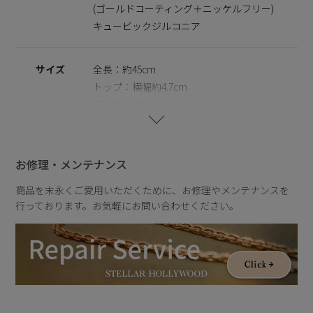
(ゴールドコーティング＋ニッケルフリー)
の方でも安心してご使用いただけます。
キュービックジルコニア
※ニッケルフリー
金属製のアクセサリーに含まれるニッケルで引き起こるアレル
サイズ
全長：約45cm
ギーを防ぐために、ニッケルをほぼ含まずに作られた素材を指
します。
トップ：横幅約4.7cm
最大幅：約6mm
※こちらの商品はサステナブルの観点から地球の限りある宝石
を大切にし、受注生産にて承っています。 お客様からオーダ
ーを頂き次第、一点一点お作りしております。 そのため、返
重さ
約2.4g
品・交換・キャンセルができない商品となっております。予め
お修理・メンテナンス
ご了承くださいませ。
商品を末永くご愛用いただくために、お修理やメンテナンスを
行っております。お気軽にお問い合わせください。