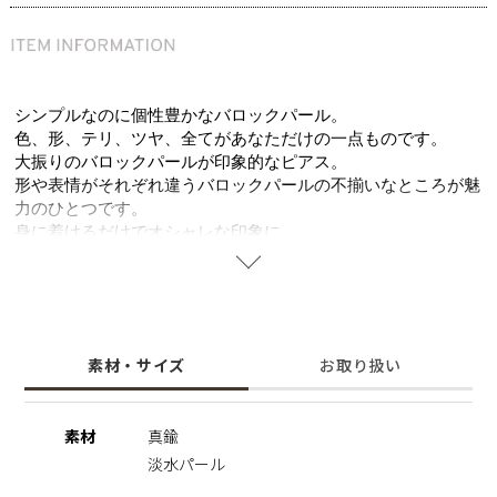
シンプルなのに個性豊かなバロックパール。
色、形、テリ、ツヤ、全てがあなただけの一点ものです。
大振りのバロックパールが印象的なピアス。
形や表情がそれぞれ違うバロックパールの不揃いなところが魅
力のひとつです。
身に着けるだけでオシャレな印象に。
※天然のパールを使用しているため、形・サイズ・色味には個
体差がございます。
その為、全長のサイズも異なりますのでご了承の程お願いいた
素材・サイズ
お取り扱い
します。二つとして同じものがない価値は、一つの魅力として
お楽しみいただけます。
※パールの形状、てり、えくぼ等による返品、交換はできませ
素材
真鍮
んので予めご了承くださいませ。
淡水パール