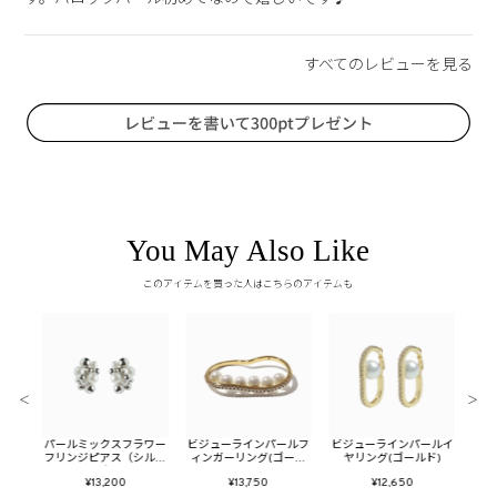
You May Also Like
このアイテムを買った人はこちらのアイテムも
＜
＞
リンジ
パールミックスフラワー
ビジューラインパールフ
ビジューラインパールイ
バブ
リング
フリンジピアス（シルバ
ィンガーリング(ゴール
ヤリング(ゴールド)
ー）
ド)
¥13,200
¥13,750
¥12,650