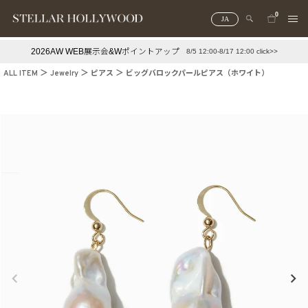
0
JA
2026AW WEB展示会&Wポイントアップ
8/5 12:00-8/17 12:00 click>>
#¥10,000以下プチプラアクセ
#ランキング
ALL ITEM
Jewelry
ピアス
ビッグバロックパールピアス（ホワイト）
#スタッフイチ押し（通勤パールアクセ）
＃写真映えアクセ