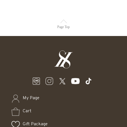
Page Top
My Page
Cart
Gift Package