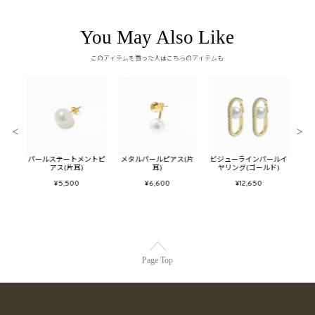
You May Also Like
このアイテムを買った人はこちらのアイテムも
＜
＞
ールイ
パールステートメントピ
メタルパールピアス(片
ビジューラインパールイ
バブ
ド)
アス(片耳)
耳)
ヤリング(ゴールド)
¥5,500
¥6,600
¥12,650
Page Top