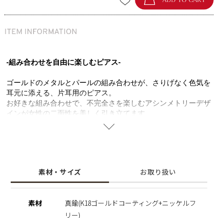
-組み合わせを自由に楽しむピアス-
ゴールドのメタルとパールの組み合わせが、さりげなく色気を
耳元に添える、片耳用のピアス。
お好きな組み合わせで、不完全さを楽しむアシンメトリーデザ
インが女性の二面性を美しく引き立てます。
肌に沿う婉曲したメタルバーが、女性らしさと芯の強さを同時
に演出します。
K18ゴールドコーティングと艶やかなシェルパールを合わせた
上品な仕上がり。
素材・サイズ
お取り扱い
大粒パールの存在感と、途中で途切れるバーの抜け感が、モー
ドな印象をもたらします。
毎日の装いから特別な日のスタイリングに、ひとさじの遊び心
素材
真鍮(K18ゴールドコーティング+ニッケルフ
を加えてくれるアイテムです。
リー)
キャッチを組み替えて、一粒メタルボールのピアスとしても活