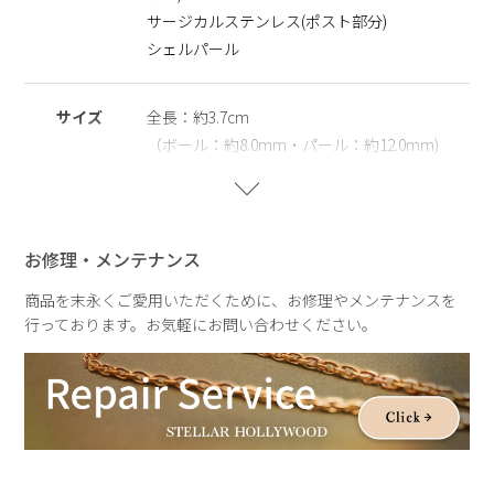
躍します。
サージカルステンレス(ポスト部分)
同シリーズと組み合わせたり、マルチな楽しみ方が出来るのも
シェルパール
嬉しい。
また、ニッケルフリーとサージカルステンレスを使用すること
で肌にやさしく、金属アレルギーの方でも安心してご使用いた
サイズ
全長：約3.7cm
だけます。
（ボール：約8.0mm・パール：約12.0mm)
※ニッケルフリー
金属製のアクセサリーに含まれるニッケルで引き起こるアレル
重さ
片耳：約3.6g
ギーを防ぐために、ニッケルをほぼ含まずに作られた素材を指
します。
お修理・メンテナンス
※サージカルステンレス
商品を末永くご愛用いただくために、お修理やメンテナンスを
医療用器具に使われている合金です。表面が特殊な膜で覆われ
行っております。お気軽にお問い合わせください。
ており、皮膚や汗に触れてもイオン化して溶け出しにくい素材
を指します。
※シェルパール
天然の殻を再利用してつくられ自然や環境にやさしく、長くご
愛用いただける観点からサステナブルパールとして扱っていま
す。