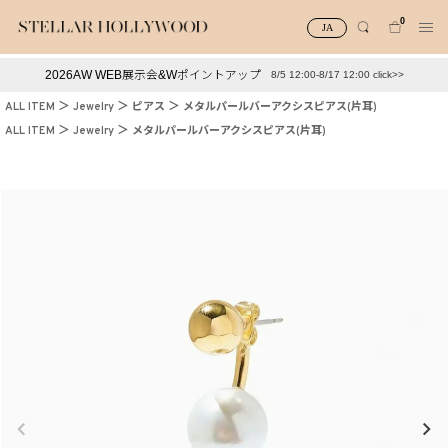
0
JA
2026AW WEB展示会&Wポイントアップ
8/5 12:00-8/17 12:00 click>>
#¥10,000以下プチプラアクセ
#ランキング
ALL ITEM
Jewelry
ピアス
メタルパールバーアクシスピアス(片耳)
#スタッフイチ押し（通勤パールアクセ）
＃写真映えアクセ
ALL ITEM
Jewelry
メタルパールバーアクシスピアス(片耳)