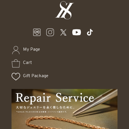
My Page
Cart
Gift Package