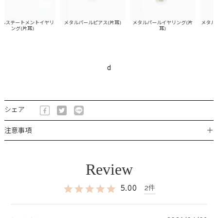
ステートメントイヤリ
メタルパールピアス(片耳)
メタルパールイヤリング(片
メタルパ
ング(片耳)
耳)
d
シェア
＋
注意事項
5.00
2