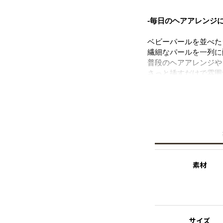
-毎日のヘアアレンジ
ベビーパールを並べた
繊細なパールを一列に
普段のヘアアレンジや
さっと挿すだけで雰囲
どんな髪型にも合わせ
※ギフトラッピング
こちらの商品はギフト
す。あらかじめご了承
素材
サイズ