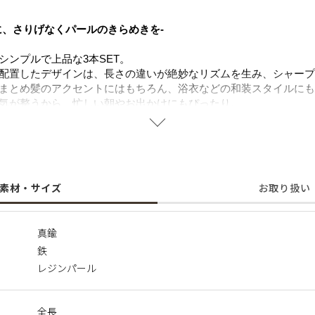
に、さりげなくパールのきらめきを-
シンプルで上品な3本SET。
配置したデザインは、長さの違いが絶妙なリズムを生み、シャープ
まとめ髪のアクセントにはもちろん、浴衣などの和装スタイルにも
気が整うから、忙しい朝やお出かけにもぴったり。
やすく、ギフトにも喜ばれるアイテムです。
ボックスをご利用いただけません。ショッピングバッグ(￥250)の
ください。
素材・サイズ
お取り扱い
真鍮
鉄
レジンパール
全長