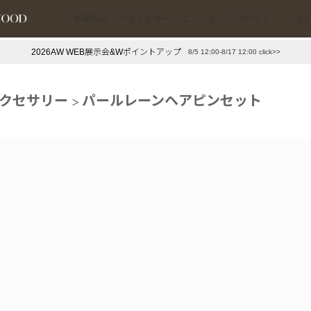
新着商品
ベストセラー
ニュース
アバウト
ス
2026AW WEB展示会&Wポイントアップ
8/5 12:00-8/17 12:00 click>>
下プチプラアクセ
#ランキング
クセサリー
パールレーンヘアピンセット
押し（通勤パールアクセ）
＃写真映えアクセ