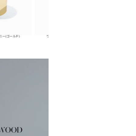
)
ワイドバングルヘアポニー(シルバー)
シェルパールピンキーリン