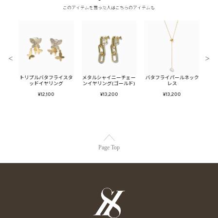
このアイテムを買った人はこちらのアイテムも
＜
＞
チェー
トリプルバタフライスタ
メタルシャイニーチェー
バタフライパールネック
ジュ
ルド)
ッドイヤリング
ンイヤリング(ゴールド)
レス
¥12,100
¥13,200
¥13,200
Page Top