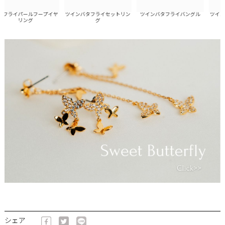
フライパールフープイヤ
ツインバタフライセットリン
ツインバタフライバングル
ツインバ
リング
グ
シェア