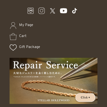
My Page
Cart
Gift Package