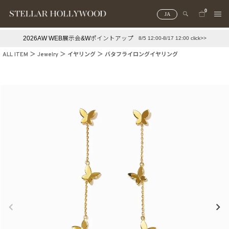
0
JA
2026AW WEB展示会&Wポイントアップ
8/5 12:00-8/17 12:00 click>>
#¥10,000以下プチプラアクセ
#ランキング
ALL ITEM
Jewelry
イヤリング
バタフライロングイヤリング
#スタッフイチ押し（通勤パールアクセ）
＃写真映えアクセ