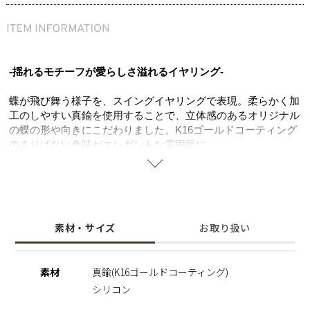
-揺れるモチーフが愛らしさ溢れるイヤリング-
蝶が飛び舞う様子を、スイングイヤリングで表現。柔らかく加
工のしやすい真鍮を使用することで、立体感のあるオリジナル
の蝶の形や向きにこだわりました。K16ゴールドコーティング
のさりげない色味がエレガントな雰囲気に。
イヤリングの金具を見えにくくし、安心して着けられる軽さも
ポイント。ネジバネ式なので耳たぶの厚みに合わせて調節でき
ます。
周りの目を引く華やかなデザインは一気に注目の的に。 シン
プルなコーディネートのアクセントにもなる心躍るアイテム。
素材・サイズ
お取り扱い
女子会やオケージョンなど幅広いシーンでお使いいただけま
す。
素材
真鍮(K16ゴールドコーティング)
シリコン