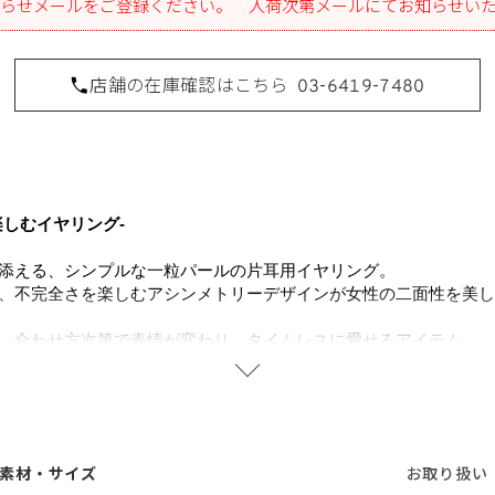
らせメールをご登録ください。 入荷次第メールにてお知らせい
店舗の在庫確認はこちら
03-6419-7480
楽しむイヤリング-
添える、シンプルな一粒パールの片耳用イヤリング。
、不完全さを楽しむアシンメトリーデザインが女性の二面性を美し
、合わせ方次第で表情が変わり、タイムレスに愛せるアイテム。
ね備え、普段のカジュアルスタイルから特別な日のフォーマルまで
せてアシンメトリーに仕上げたり、イヤーカフと重ね付けして華や
にも強く、お手入れも簡単で長くご愛用いただけます。
を使用することで肌にやさしく、金属アレルギーの方でも安心して
素材・サイズ
お取り扱い