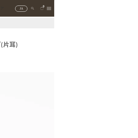
0
トア
JA
(片耳)