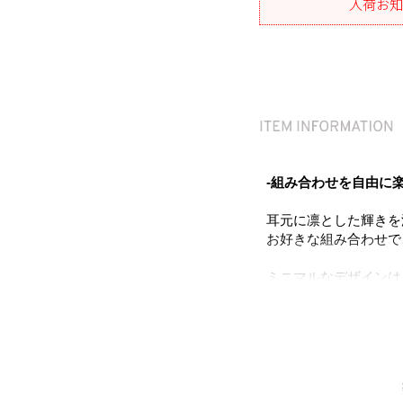
入荷お知
-組み合わせを自由に
耳元に凛とした輝きを
お好きな組み合わせで
ミニマルなデザインは
上品さとモダンさを兼
同シリーズと組み合わ
おすすめ。
シェルパ―ルは汗や水
また、ニッケルフリー