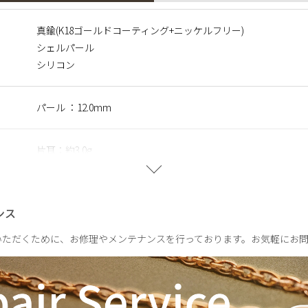
に含まれるニッケルで引き起こるアレルギーを防ぐために、ニッケ
真鍮(K18ゴールドコーティング+ニッケルフリー)
シェルパール
シリコン
つくられ自然や環境にやさしく、長くご愛用いただける観点からサ
パール ：12.0mm
す。両耳でご着用の場合は2点ご注文ください。
片耳：約3.0g
ンス
いただくために、お修理やメンテナンスを行っております。お気軽にお