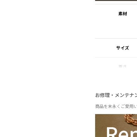
※ニッケルフリー
金属製のアクセサリー
素材
れた素材を指します。
※シェルパール
天然の殻を再利用して
て扱っています。
サイズ
※1点のみでの販売で
重さ
お修理・メンテナ
商品を末永くご愛用