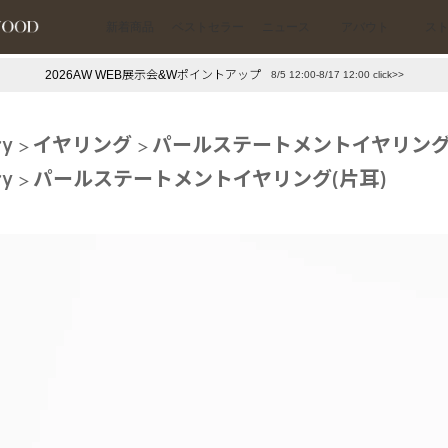
新着商品
ベストセラー
ニュース
アバウト
ス
2026AW WEB展示会&Wポイントアップ
8/5 12:00-8/17 12:00 click>>
下プチプラアクセ
#ランキング
ry
イヤリング
パールステートメントイヤリング
押し（通勤パールアクセ）
＃写真映えアクセ
ry
パールステートメントイヤリング(片耳)