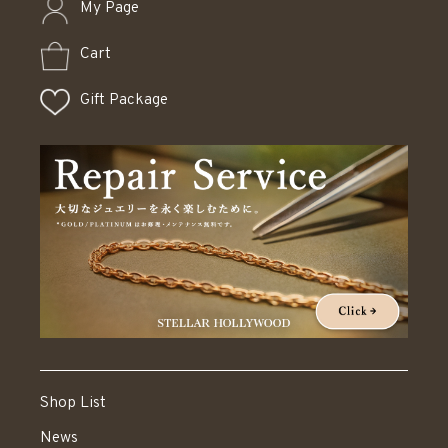
My Page
Cart
Gift Package
Shop List
News