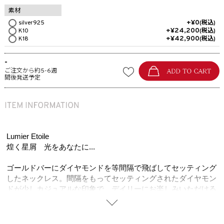
素材
+
¥
0
silver925
税込
+
¥
24,200
K10
税込
+
¥
42,900
K18
税込
-
ご注文から約5-6週
間後発送予定
Lumier Etoile
煌く星屑 光をあなたに...
ゴールドバーにダイヤモンドを等間隔で飛ばしてセッティング
したネックレス。間隔をもってセッティングされたダイヤモン
ドが少しカジュアルな印象で、デイリーにお楽しみいただける
ネックレスです。セットでリングのご用意もございます。
※ダイヤモンドシリーズ。高品質のダイヤモンドルースはイン