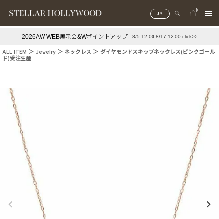
0
JA
2026AW WEB展示会&Wポイントアップ
8/5 12:00-8/17 12:00 click>>
#¥10,000以下プチプラアクセ
#ランキング
ALL ITEM
Jewelry
ネックレス
ダイヤモンドスキップネックレス(ピンクゴール
ド)受注生産
#スタッフイチ押し（通勤パールアクセ）
＃写真映えアクセ