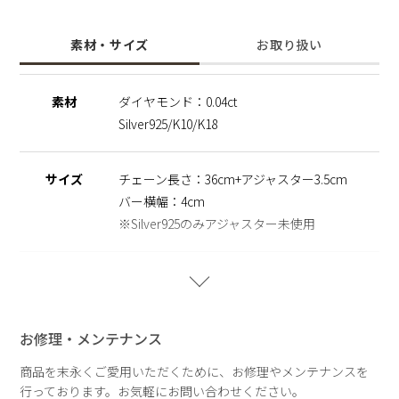
ド鉱山で発掘をし、ダイヤモンド輸出による功績を称され、イ
ンド政府より表彰を受けた、ダイヤモンドの研磨加工から製造
素材・サイズ
お取り扱い
までを一貫した一大ダイヤモンドカンパニーでの製造による品
質管理を行っております。同シリーズのリングもご用意してお
ります。
素材
ダイヤモンド：0.04ct
Silver925/K10/K18
※こちらの商品はサステナブルの観点から地球の限りある宝石
を大切にし、受注生産にて承っています。 お客様からオーダ
ーを頂き次第、一点一点お作りしております。 そのため、返
サイズ
チェーン長さ：36cm+アジャスター3.5cm
品・交換・キャンセルができない商品となっております。予め
ご了承くださいませ。
バー横幅：4cm
※Silver925のみアジャスター未使用
生産国
MADE IN JAPAN
お修理・メンテナンス
商品を末永くご愛用いただくために、お修理やメンテナンスを
行っております。お気軽にお問い合わせください。