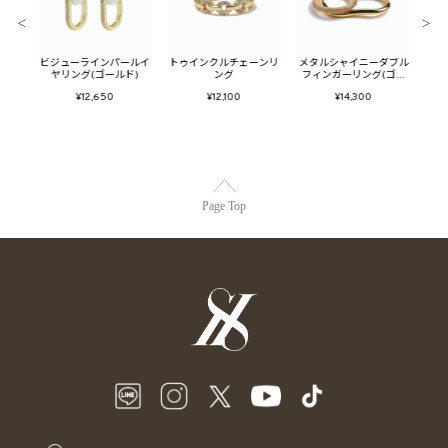
＜
＞
ューム
ビジューラインパールイ
トゥインクルチェーンリ
メタルシャイニーダブル
メタ
ヤリング(ゴールド)
ング
フィンガーリング(ゴー
ン
ルド)
¥12,650
¥12,100
¥14,300
Page Top