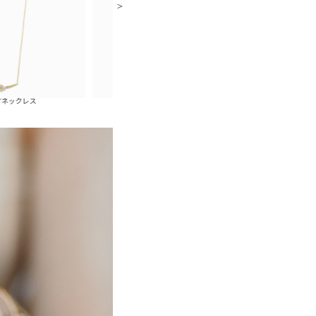
LOVE KNOTバングル
LOVE 