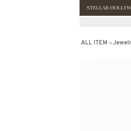
#¥10,000以
ALL ITEM
Jewel
#スタッフイチ