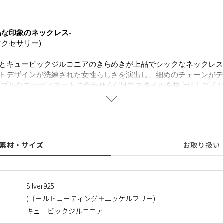
品な印象のネックレス-
クセサリー)
とキュービックジルコニアのきらめきが上品でシックなネックレス
トデザインが洗練された女性らしさを演出し、細めのチェーンがデ
ンプルなコーディネートに合わせるだけでスタイルを格上げしてく
ジュエリーとしても持っておきたいアイテムです。
ンには、途切れることのない縁や人と人との絆や愛を意味します。
いただけるよう輝きが美しく、耐久性に優れているSilver925
ます。
することで肌にやさしく金属アレルギーの方でも安心してご使用い
素材・サイズ
お取り扱い
に含まれるニッケルで引き起こるアレルギーを防ぐために、ニッケ
Silver925
(ゴールドコーティング＋ニッケルフリー)
テナブルの観点から地球の限りある宝石を大切にし、受注生産にて
キュービックジルコニア
次第、一点一点お作りしております。 そのため、返品・交換・キ
予めご了承くださいませ。