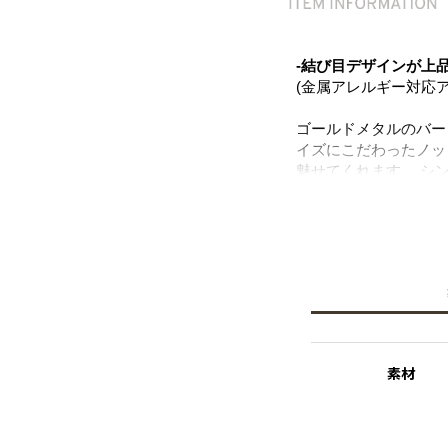
-結び目デザインが上
(金属アレルギー対応ア
ゴールドメタルのバー
イズにこだわったノッ
魅せてくれます。 シ
にも着けられ、お守り
結び目のノットデザイ
デイリーに長く愛用して
による風合いを楽しめ
ニッケルフリーを使用
※ニッケルフリー
金属製のアクセサリー
れた素材を指します。
素材
※こちらの商品はサス
様からオーダーを頂き
品となっております。