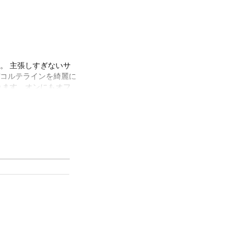
。 主張しすぎないサ
コルテラインを綺麗に
れます。オンにもオフ
を使用してます。経年変化
ただけます。
ルをほぼ含まずに作ら
承っています。 お客
ャンセルができない商