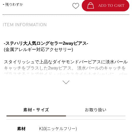
-
残りわずか
-ステハリ大人気ロングセラー2wayピアス-
(金属アレルギー対応アクセサリー)
スタイリッシュで上品なダイヤモンドバーピアスに淡水パール
キャッチをプラスした2wayピアス。 淡水パールのキャッチを
プラスすることでサイド・バックスタイルもオシャレに。バー
を前にしたり、パールを前にしたり2wayで着用して雰囲気を
楽しめます。バーをダイヤモンドにすることで、目を惹く大人
のピアスに。 スタイリッシュなフォルムでシンプルなデザイ
ンはコーディネートを選ばずお使い頂けます。
ニッケルフリーを使用することで肌にやさしく金属アレルギー
素材・サイズ
お取り扱い
の方でも安心してご使用いただけます。
※ダイヤモンドシリーズ
素材
K10(ニッケルフリー)
高品質のダイヤモンドルースはインド鉱山で発掘をし、ダイヤ