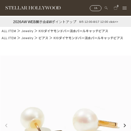
0
JA
2026AW WEB展示会&Wポイントアップ
8/5 12:00-8/17 12:00 click>>
#¥10,000以下プチプラアクセ
#ランキング
ALL ITEM
Jewelry
K10ダイヤモンドバー淡水パールキャッチピアス
#スタッフイチ押し（通勤パールアクセ）
＃写真映えアクセ
ALL ITEM
Jewelry
ピアス
K10ダイヤモンドバー淡水パールキャッチピアス