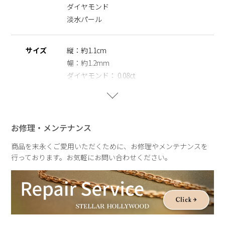
ダイヤモンド
モンド輸出による功績を称され、インド政府より表彰を受け
た、ダイヤモンドの研磨加工から製造までを一貫した一大ダイ
淡水パール
ヤモンドカンパニーでの製造による品質管理を行っておりま
す。
サイズ
縦：約1.1cm
※ニッケルフリー
幅：約1.2mm
金属製のアクセサリーに含まれるニッケルで引き起こるアレル
ダイヤモンド： 0.08ct
ギーを防ぐために、ニッケルをほぼ含まずに作られた素材を指
パール：約6mm
します。
重さ
片耳：約0.5g
お修理・メンテナンス
商品を末永くご愛用いただくために、お修理やメンテナンスを
行っております。お気軽にお問い合わせください。