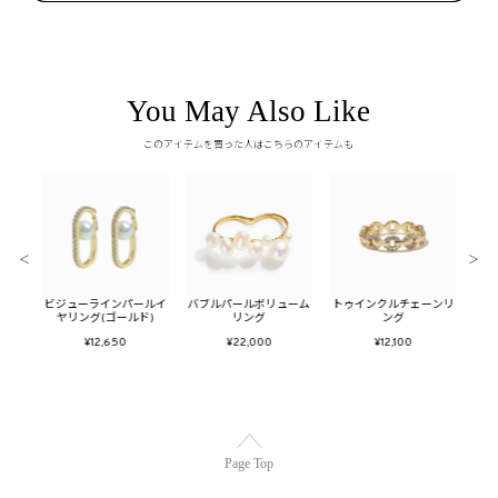
You May Also Like
このアイテムを買った人はこちらのアイテムも
＜
＞
キーリ
ビジューラインパールイ
バブルパールボリューム
トゥインクルチェーンリ
メタ
ド)
ヤリング(ゴールド)
リング
ング
フ
¥12,650
¥22,000
¥12,100
Page Top