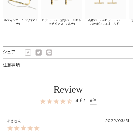
ルフィンガーリング(マル
ビジューバー淡水パールキャ
淡水パール×ビジューバー
淡水
チ)
ッチピアス(マルチ)
2wayピアス(ゴールド)
2w
シェア
＋
注意事項
4.67
6
2022/03/31
あさ