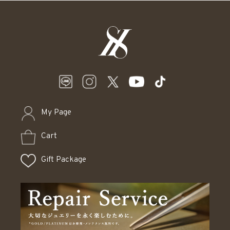
My Page
Cart
Gift Package