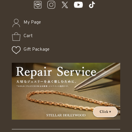
My Page
Cart
Gift Package