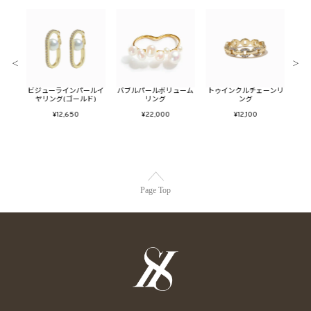
＜
＞
ーバ
ビジューラインパールイ
バブルパールボリューム
トゥインクルチェーンリ
メタ
ルド)
ヤリング(ゴールド)
リング
ング
フ
¥12,650
¥22,000
¥12,100
Page Top