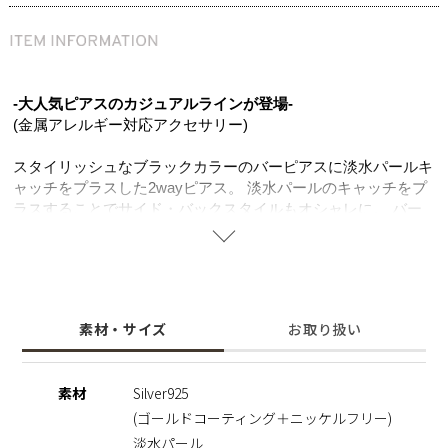
-大人気ピアスのカジュアルラインが登場-
(金属アレルギー対応アクセサリー)
スタイリッシュなブラックカラーのバーピアスに淡水パールキ
ャッチをプラスした2wayピアス。 淡水パールのキャッチをプ
ラスすることでサイド・バックスタイルもオシャレに。 バー
を前にしたり、パールを前にしたり2wayで着用して違う雰囲
気を楽しめます。 バーのストーンをブラックカラーにするこ
とで、目を惹く大人のピアスに。 スタイリッシュなフォルム
でシンプルなデザインなのでコーディネートを選ばずお使い頂
けます。
素材・サイズ
お取り扱い
ニッケルフリーを使用することで肌にやさしく金属アレルギー
の方でも安心してご使用いただけます。
素材
Silver925
※ニッケルフリー
(ゴールドコーティング＋ニッケルフリー)
金属製のアクセサリーに含まれるニッケルで引き起こるアレル
ギーを防ぐために、ニッケルをほぼ含まずに作られた素材を指
淡水パール