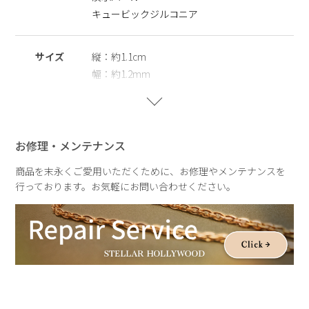
します。
キュービックジルコニア
※天然のパールを使用しているため、形・サイズ・色味には個
体差がございます。その為、全長のサイズも異なりますのでご
サイズ
縦：約1.1cm
了承の程お願いいたします。二つとして同じものがない価値
幅：約1.2mm
は、一つの魅力としてお楽しみいただけます。
パール：約6mm
※パールの形状、てり、えくぼ等による返品、交換はできませ
んので予めご了承くださいませ。
重さ
片耳：約0.5g
▼K10はこちら▼
お修理・メンテナンス
https://www.stellarhollywood.com/c/jewelry/pierce
商品を末永くご愛用いただくために、お修理やメンテナンスを
行っております。お気軽にお問い合わせください。