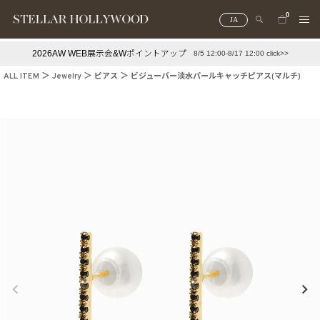
0
JA
2026AW WEB展示会&Wポイントアップ
8/5 12:00-8/17 12:00 click>>
#¥10,000以下プチプラアクセ
#ランキング
ALL ITEM
Jewelry
ピアス
ビジューバー淡水パールキャッチピアス(マルチ)
#スタッフイチ押し（通勤パールアクセ）
＃写真映えアクセ