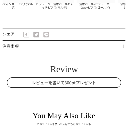
フィンガーリング(マル
ビジューバー淡水パールキャ
淡水パール×ビジューバー
淡水パー
チ)
ッチピアス(マルチ)
2wayピアス(ゴールド)
2wa
シェア
＋
注意事項
You May Also Like
このアイテムを買った人はこちらのアイテムも