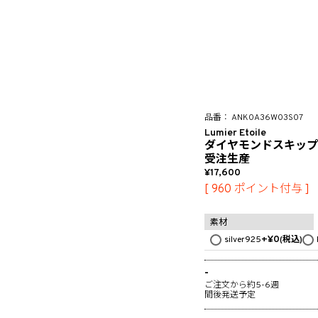
ANK0A36W03S07
Lumier Etoile
ダイヤモンドスキップ
受注生産
17,600
[
960
ポイント付与 ]
素材
+
¥
0
silver925
税込
-
ご注文から約5-6週
間後発送予定