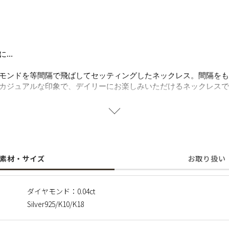
..
モンドを等間隔で飛ばしてセッティングしたネックレス。間隔をも
カジュアルな印象で、デイリーにお楽しみいただけるネックレスで
ズ。高品質のダイヤモンドルースはインド鉱山で発掘をし、ダイヤ
より表彰を受けた、ダイヤモンドの研磨加工から製造までを一貫し
る品質管理を行っております。同シリーズのリングもご用意してお
素材・サイズ
お取り扱い
テナブルの観点から地球の限りある宝石を大切にし、受注生産にて
次第、一点一点お作りしております。 そのため、返品・交換・キ
予めご了承くださいませ。
ダイヤモンド：0.04ct
Silver925/K10/K18