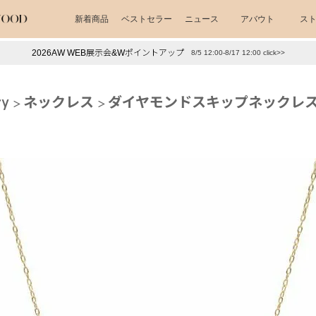
新着商品
ベストセラー
ニュース
アバウト
ス
2026AW WEB展示会&Wポイントアップ
8/5 12:00-8/17 12:00 click>>
下プチプラアクセ
#ランキング
ry
ネックレス
ダイヤモンドスキップネックレス
押し（通勤パールアクセ）
＃写真映えアクセ