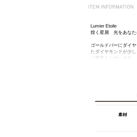
Lumier Etoile
煌く星屑 光をあなたに.
ゴールドバーにダイヤ
たダイヤモンドが少し
ご用意もございます。
※ダイヤモンドシリー
を称され、インド政府
ンパニーでの製造によ
※こちらの商品はサス
様からオーダーを頂き
品となっております。
素材