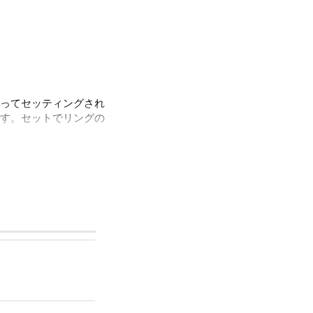
ってセッティングされ
す。セットでリングの
モンド輸出による功績
た一大ダイヤモンドカ
ります。
承っています。 お客
ャンセルができない商