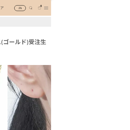
0
トア
JA
(ゴールド)受注生