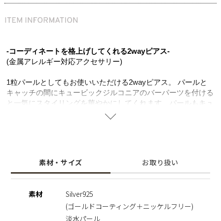
-コーディネートを格上げしてくれる2wayピアス-
(金属アレルギー対応アクセサリー)
1粒パールとしてもお使いいただける2wayピアス。 パールと
キャッチの間にキュービックジルコニアのバーパーツを付ける
と一気にスタイリングを華やかにしてくれます。パールもキュ
ービックジルコニアのバーも小振りなサイズ感でデイリースタ
イルに合わせやすいデザイン。
ニッケルフリーを使用することで肌にやさしく金属アレルギー
の方でも安心してご使用いただけます。
素材・サイズ
お取り扱い
※ニッケルフリー
金属製のアクセサリーに含まれるニッケルで引き起こるアレル
ギーを防ぐために、ニッケルをほぼ含まずに作られた素材を指
素材
Silver925
します。
(ゴールドコーティング＋ニッケルフリー)
※天然のパールを使用しているため、形・サイズ・色味には個
淡水パール