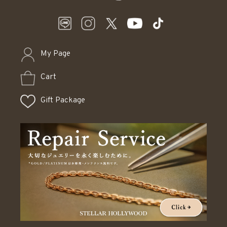
My Page
Cart
Gift Package