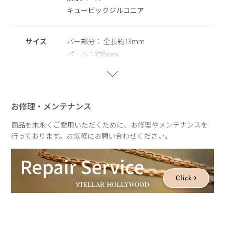
体差がございます。その為、全長のサイズも異なりますのでご
キュービックジルコニア
了承の程お願いいたします。二つとして同じものがない価値
は、一つの魅力としてお楽しみいただけます。
※パールの形状、てり、えくぼ等による返品、交換はできませ
サイズ
バー部分： 全長約13mm
んので予めご了承くださいませ。
パール：約6mm
重さ
片耳：約0.5g
お修理・メンテナンス
商品を末永くご愛用いただくために、お修理やメンテナンスを
行っております。お気軽にお問い合わせください。