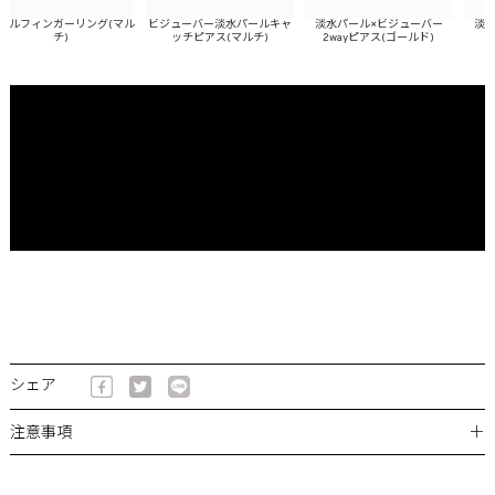
ルフィンガーリング(マル
ビジューバー淡水パールキャ
淡水パール×ビジューバー
淡水パ
チ)
ッチピアス(マルチ)
2wayピアス(ゴールド)
2w
シェア
＋
注意事項