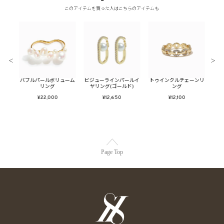
このアイテムを買った人はこちらのアイテムも
＜
＞
パール
バブルパールボリューム
ビジューラインパールイ
トゥインクルチェーンリ
メタ
ルチ)
リング
ヤリング(ゴールド)
ング
フ
¥22,000
¥12,650
¥12,100
Page Top