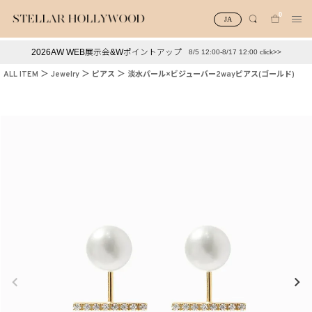
0
JA
2026AW WEB展示会&Wポイントアップ
8/5 12:00-8/17 12:00 click>>
#¥10,000以下プチプラアクセ
#ランキング
ALL ITEM
Jewelry
ピアス
淡水パール×ビジューバー2wayピアス(ゴールド)
#スタッフイチ押し（通勤パールアクセ）
＃写真映えアクセ