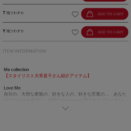
T
残りわずか
Y
残りわずか
Me collection
【スタイリスト大草直子さん紹介アイテム】
Love Me
自分の、大切な家族の、好きな人の、好きな言葉の… あなた
だけのLoveを毎日に。秘密のmessageが隠されたブローチ/ペ
ンダント。年代やトレンドを問わず使いやすいイニシャルをモ
チーフにしたペンダントトップ、ブローチにも使えるマルチな
アイテムです。目を惹く存在感ある大きさと、丁寧に配置され
たパールがアクセントになるデザインです。