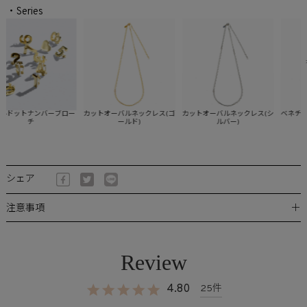
・Series
ドットナンバーブロー
カットオーバルネックレス(ゴ
カットオーバルネックレス(シ
ベネチアン
チ
ールド)
ルバー)
シェア
＋
注意事項
4.80
25