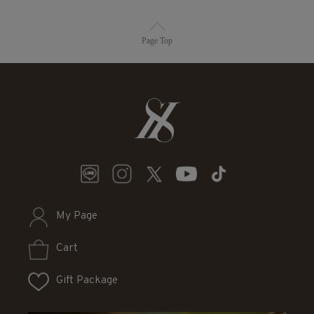
Page Top
My Page
Cart
Gift Package