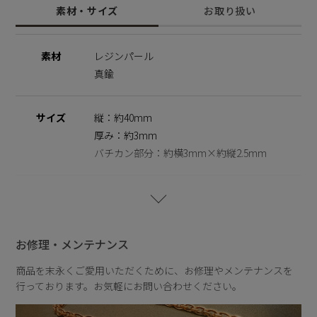
素材・サイズ
お取り扱い
◆大草直子さん紹介記事はこちらから
https://amarclife.com/fashion/sample/20260505/
素材
レジンパール
[A]Able
真鍮
やればできる、やったらできた!
気持ちがあれば何でもできる!
サイズ
縦：約40mm
[D]Dream
思い描けば叶う。
厚み：約3mm
どんな壁も乗り越えられる！
バチカン部分：約横3mm×約縦2.5mm
[E]Effort
努力を努力と思わない人こそかっこいい。
重さ
約10～20g
[K]Kiss
すべての愛する人へ愛してるの想いをこめて。
お修理・メンテナンス
[M]Miracle
商品を末永くご愛用いただくために、お修理やメンテナンスを
信じるか信じないかはあなた次第。
行っております。お気軽にお問い合わせください。
奇跡を信じる人は行動も伴う人。