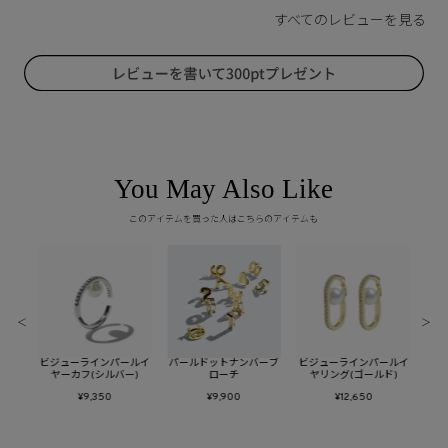
You May Also Like
このアイテムを買った人はこちらのアイテムも
＜
＞
ールピ
ビジューラインパールイ
パールドットナンバーブ
ビジューラインパールイ
バブ
ヤーカフ(シルバー)
ローチ
ヤリング(ゴールド)
¥9,350
¥9,900
¥12,650