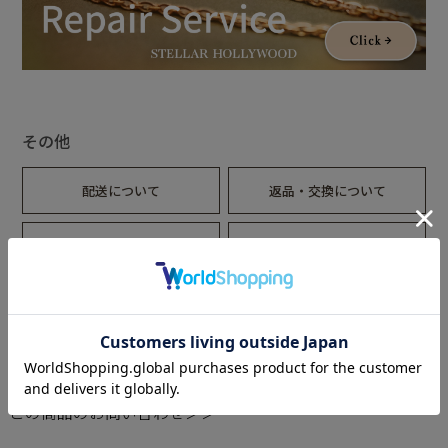
[N]New
わくわくしかない新しい扉への一歩。
[R]Rose
美しい花には棘がある。
気品高き上質なあなた。
その他
[S]Shiny
異彩を放つ存在感になる。
配送について
返品・交換について
[T]Thankful
”ありがとう”で溢れた毎日に。
デジタルリングゲージ
ギフトラッピングについて
[Y]Yummy
美味しいで溢れた人生って 最高。
美味しい瞬間って幸せ!
※ペンダントで使用しているチェーンネックレスは別売りの商
品です。
この商品のお問い合わせ＞＞