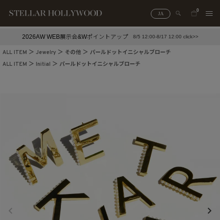
0
JA
2026AW WEB展示会&Wポイントアップ
8/5 12:00-8/17 12:00 click>>
#¥10,000以下プチプラアクセ
#ランキング
ALL ITEM
Jewelry
その他
パールドットイニシャルブローチ
#スタッフイチ押し（通勤パールアクセ）
＃写真映えアクセ
ALL ITEM
Initial
パールドットイニシャルブローチ