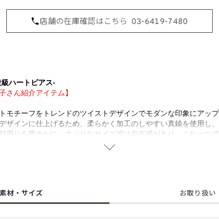
店舗の在庫確認はこちら
03-6419-7480
役級ハートピアス-
子さん紹介アイテム】
トモチーフをトレンドのツイストデザインでモダンな印象にアップ
デザインに仕上げるため、柔らかく加工のしやすい真鍮を使用し、
顔周りを華やかに。大ぶりなサイズ感は存在感があり、これ一つで
を兼ね備え、日常使いから特別な日にもさらっと取り入れやすく、
意味するハートモチーフ大切な人へのギフトとしてもオススメで、ニッ
、肌にやさしく金属アレルギーの方でも安心。
素材・サイズ
お取り扱い
事はこちらから
https://amarclife.com/fashion/sample/20260504-2/