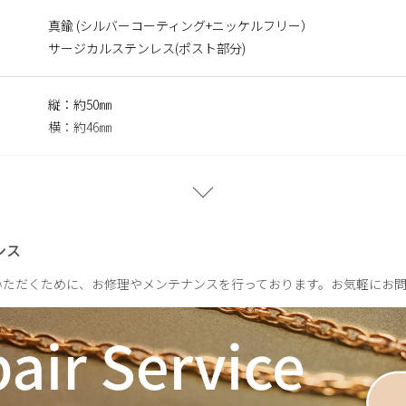
ス
真鍮 (シルバーコーティング+ニッケルフリー）
いる合金です。表面が特殊な膜で覆われており、皮膚や汗に触れて
サージカルステンレス(ポスト部分)
す。
縦：約50㎜
に含まれるニッケルで引き起こるアレルギーを防ぐために、ニッケ
横：約46㎜
約8g(片耳)
ンス
いただくために、お修理やメンテナンスを行っております。お気軽にお