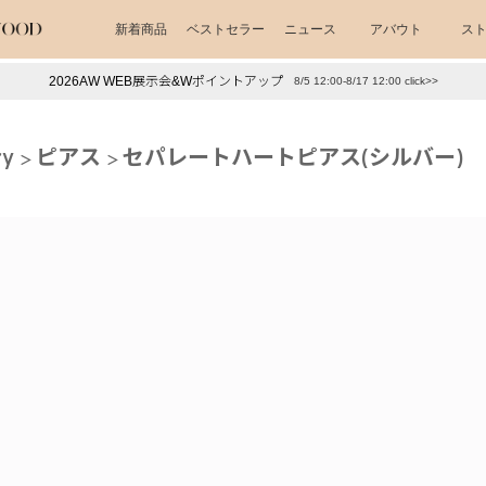
新着商品
ベストセラー
ニュース
アバウト
ス
2026AW WEB展示会&Wポイントアップ
8/5 12:00-8/17 12:00 click>>
下プチプラアクセ
#ランキング
ry
ピアス
セパレートハートピアス(シルバー)
押し（通勤パールアクセ）
＃写真映えアクセ