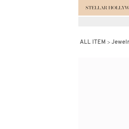
#¥10,000以
ALL ITEM
Jewel
#スタッフイチ