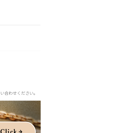
もイオン化して溶け出
ルをほぼ含まずに作ら
問い合わせください。