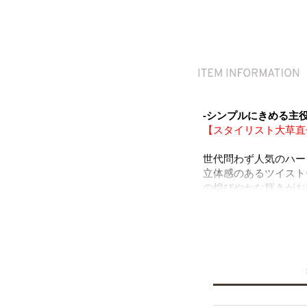
-シンプルにきめる主
【スタイリスト大草直
世代問わず人気のハー
立体感のあるツイスト
の煌びやかな輝きがお
アイテム。
上品さとカジュアルさ
います。
"幸福"や"愛情"を
ルステンレスを使用し
◆大草直子さん紹介記