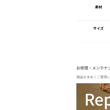
※サージカルステンレ
素材
医療用器具に使われて
しにくい素材を指しま
※ニッケルフリー
サイズ
金属製のアクセサリー
れた素材を指します。
重さ
お修理・メンテナ
商品を末永くご愛用