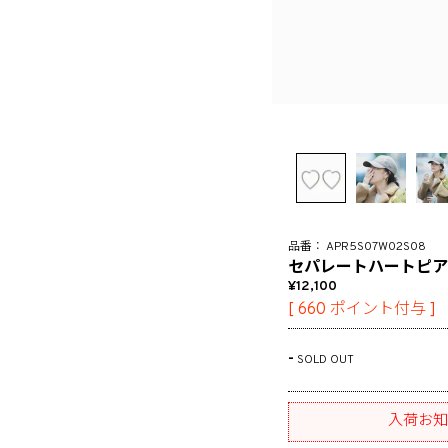
APR5S07W02S08
セパレートハートピア
12,100
[
660
ポイント付与 ]
-
SOLD OUT
入荷お知