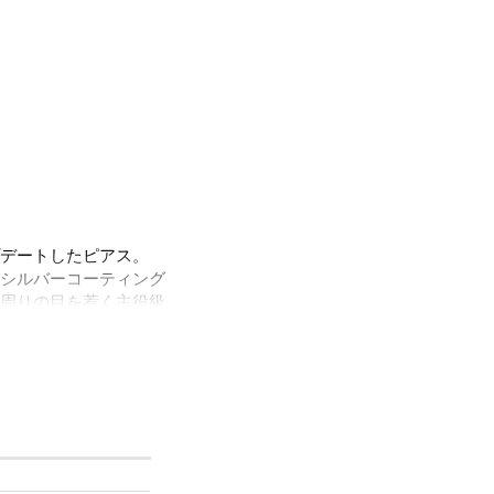
デートしたピアス。
シルバーコーティング
周りの目を惹く主役級
日々のコーデに寄り添
ケルフリーとサージカ