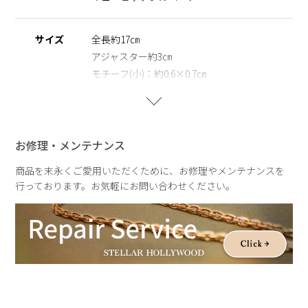
※ニッケルフリー
金属製のアクセサリーに含まれるニッケルで引き起こるアレル
ギーを防ぐために、ニッケルをほぼ含まずに作られた素材を指
サイズ
全長約17㎝
します。
アジャスター約3㎝
モチーフ(小)：約0.6×0.7㎝
モチーフ(大)：約0.8×0.9㎝
重さ
片耳：約1g
お修理・メンテナンス
商品を末永くご愛用いただくために、お修理やメンテナンスを
行っております。お気軽にお問い合わせください。