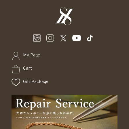
My Page
Cart
Gift Package