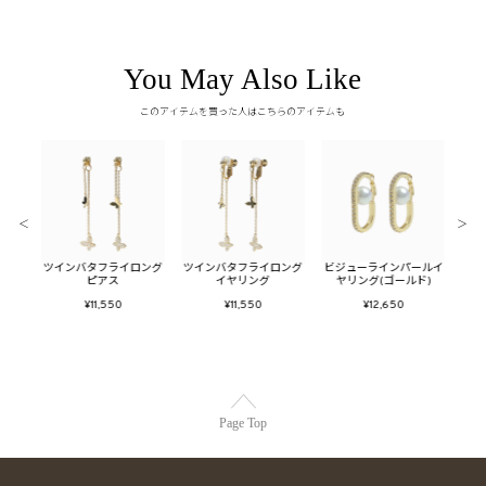
You May Also Like
このアイテムを買った人はこちらのアイテムも
＜
＞
セット
ツインバタフライロング
ツインバタフライロング
ビジューラインパールイ
バブ
ピアス
イヤリング
ヤリング(ゴールド)
¥11,550
¥11,550
¥12,650
Page Top