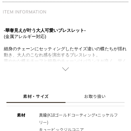
-華奢見えが叶う大人可愛いブレスレット-
(金属アレルギー対応)
細身のチェーンにセッティングしたサイズ違いの蝶たちが揺れ
動き、大人のこなれ感を演出するブレスレット。
華やかな蝶モチーフと細身のチェーンはバランスが良く、甘く
なりすぎない大人可愛いアイテムに仕上げました。
立体感のある蝶はK18ゴールドコーティングの上品な色味に仕
上げ、 もうひとつは透明感のあるパヴェジルコニアを丁寧に
並べ、手元に華やかさをプラス。
カジュアルな装いに華やかさを添えつつ、シンプルなデザイン
素材・サイズ
お取り扱い
でオフィスシーンでも活躍する万能アイテム。
変化・成長を象徴する蝶モチーフは、あなたに寄り添いそっと
背中を押してくれるアクセサリー。
素材
真鍮(K18ゴールドコーティング+ニッケルフ
サージカルステンレスとニッケルフリーのやさしい素材で大切
リー)
な人へのプレゼントにも、自分へのご褒美にもおすすめです。
キュービックジルコニア