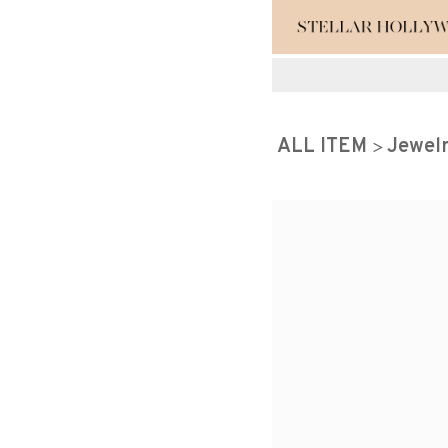
#¥10,000以
ALL ITEM
Jewel
#スタッフイチ