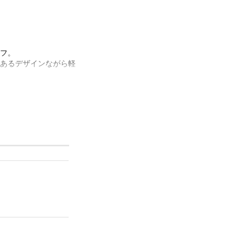
フ。
あるデザインながら軽
。
アイテム。ピアスホー
しく金属アレルギーの
ルをほぼ含まずに作ら
ステナブルパールとし