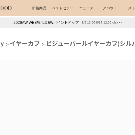
新着商品
ベストセラー
ニュース
アバウト
ス
2026AW WEB展示会&Wポイントアップ
8/5 12:00-8/17 12:00 click>>
下プチプラアクセ
#ランキング
ry
イヤーカフ
ビジューパールイヤーカフ(シルバ
押し（通勤パールアクセ）
＃写真映えアクセ