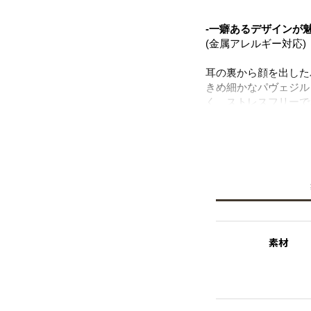
-一癖あるデザインが
(金属アレルギー対応)
耳の裏から顔を出した
きめ細かなパヴェジル
く、ストレスフリーで
シルバーコーティング
見る角度によって変わ
デイリーシーンはもち
ルの開いていない方や
シェルパールは汗や水
方でも安心。
※ニッケルフリー
金属製のアクセサリー
素材
れた素材を指します。
※シェルパール
天然の殻を再利用して
て扱っています。