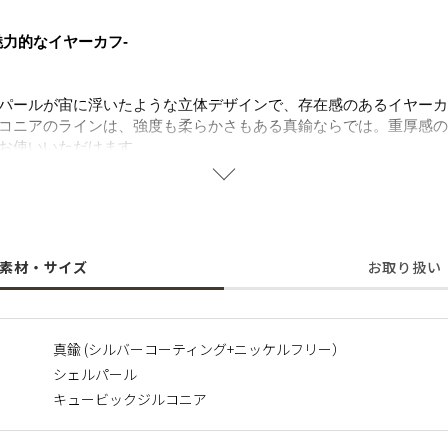
魅力的なイヤーカフ-
パールが宙に浮いたような立体デザインで、存在感のあるイヤーカ
コニアのラインは、強度も柔らかさもある真鍮ならでは。重厚感の
お使いいただけます。
の色味とジルコニアの輝きが、お顔周りをよりエレガントな印象に
る表情をお楽しみいただけます。
ろん、カジュアルからキレイめなスタイリングまで活躍するマスト
シンプルなピアスとのレイヤードを楽しみたい方へオススメ。
にも強く、長くご愛用いただけ、ニッケルフリーを使用し肌にやさ
素材・サイズ
お取り扱い
に含まれるニッケルで引き起こるアレルギーを防ぐために、ニッケ
真鍮 (シルバーコーティング+ニッケルフリー）
シェルパール
キュービックジルコニア
つくられ自然や環境にやさしく、長くご愛用いただける観点からサ