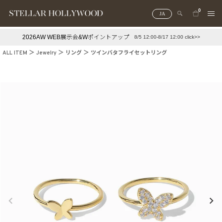
0
JA
2026AW WEB展示会&Wポイントアップ
8/5 12:00-8/17 12:00 click>>
#¥10,000以下プチプラアクセ
#ランキング
ALL ITEM
Jewelry
リング
ツインバタフライセットリング
#スタッフイチ押し（通勤パールアクセ）
＃写真映えアクセ