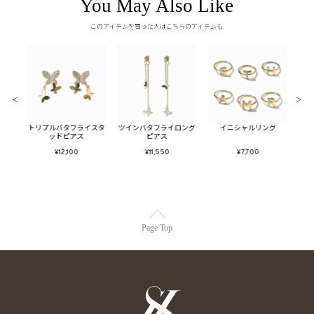
You May Also Like
このアイテムを買った人はこちらのアイテムも
＜
＞
ロング
トリプルバタフライスタ
ツインバタフライロング
イニシャルリング
トゥ
ッドピアス
ピアス
¥12,100
¥11,550
¥7,700
Page Top