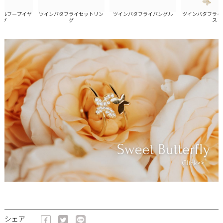
フープイヤ
ツインバタフライセットリン
ツインバタフライバングル
ツインバタフライロ
グ
ス
シェア