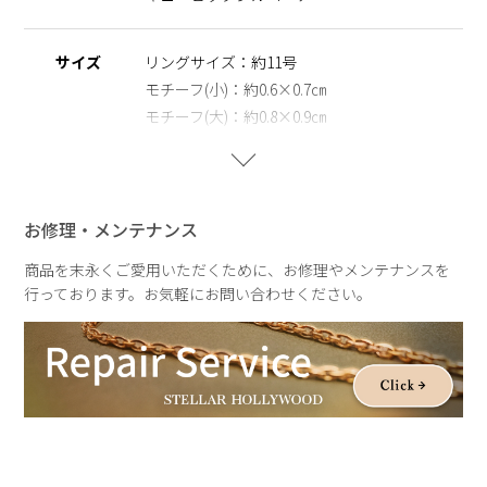
すすめです。
※ニッケルフリー
サイズ
リングサイズ：約11号
金属製のアクセサリーに含まれるニッケルで引き起こるアレル
モチーフ(小)：約0.6×0.7㎝
ギーを防ぐために、ニッケルをほぼ含まずに作られた素材を指
モチーフ(大)：約0.8×0.9㎝
します。
重さ
プレーン：約0.9g
キュービックジルコニア：1.1g
お修理・メンテナンス
商品を末永くご愛用いただくために、お修理やメンテナンスを
行っております。お気軽にお問い合わせください。