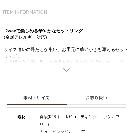
-2wayで楽しめる華やかなセットリング-
(金属アレルギー対応)
サイズ違いの蝶たちが集い、お手元に華やかさを添えるセット
リング。
立体感のある蝶の形、きめ細やかに並べたパヴェジルコニア
は、強度も柔らかさもある真鍮ならでは。
立体感のある蝶のひとつはK18ゴールドコーティングの上品な
色味に仕上げ、 もうひとつは透明感のあるジルコニアがお手
元に華やかさをプラス。
重ね着けは立体感が生まれ存在感があり注目の的に、それぞれ
素材・サイズ
お取り扱い
別の指に着けることでこなれ感のある印象に。 カジュアルな
装いに華やかさを添えつつ、パーティーなどのオケージョンシ
ーンまで幅広く活躍する万能アイテム。
素材
真鍮(K18ゴールドコーティング+ニッケルフ
変化・成長を象徴する蝶モチーフは、あなたに寄り添いそっと
リー)
背中を押してくれるアクセサリー。 ニッケルフリーのやさし
い素材で大切な人へのプレゼントにも、自分へのご褒美にもお
キュービックジルコニア