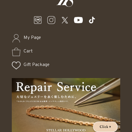
My Page
Cart
Gift Package