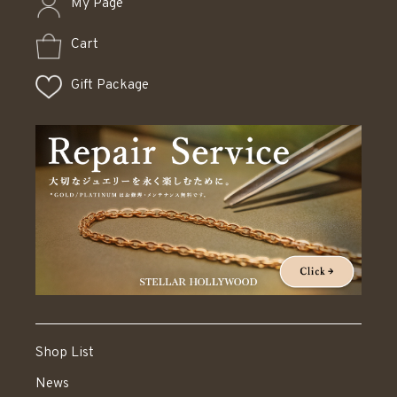
My Page
Cart
Gift Package
Shop List
News