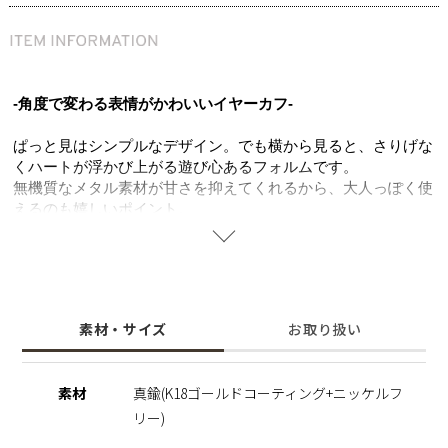
-角度で変わる表情がかわいいイヤーカフ-
ぱっと見はシンプルなデザイン。でも横から見ると、さりげな
くハートが浮かび上がる遊び心あるフォルムです。
無機質なメタル素材が甘さを抑えてくれるから、大人っぽく使
えるのも嬉しいポイント。
シンプルな服に合わせるだけで、耳元にほんのり可愛さとモー
ド感をプラスできます。
ピアスやイヤーカフとの重ねづけで、自分らしいコーデを楽し
むのもおすすめです。
素材・サイズ
お取り扱い
◆耳まわりのコーデが完成するお得なセットは
こちら
(-
￥1,100)
素材
真鍮(K18ゴールドコーティング+ニッケルフ
※ニッケルフリー
リー)
金属製のアクセサリーに含まれるニッケルで引き起こるアレル
ギーを防ぐために、ニッケルをほぼ含まずに作られた素材を指