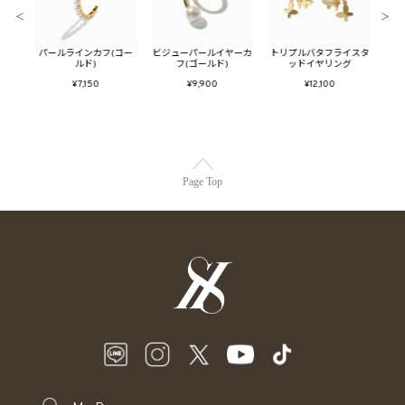
＜
＞
パールラインカフ(ゴー
ビジューパールイヤーカ
トリプルバタフライスタ
ハ
ルド)
フ(ゴールド)
ッドイヤリング
¥7,150
¥9,900
¥12,100
Page Top