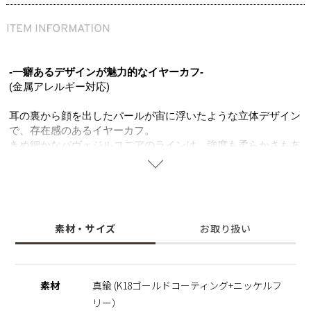
-一癖あるデザインが魅力的なイヤーカフ-
(金属アレルギー対応)
耳の裏から顔を出したパールが宙に浮いたような立体デザイン
で、存在感のあるイヤーカフ。
きめ細かなパヴェジルコニアのラインは、強度も柔らかさもあ
る真鍮ならでは。重厚感のあるデザインながら軽く、ストレス
フリーでお使いいただけます。
K18ゴールドコーティングの色味とジルコニアの輝きが、お顔
周りをよりエレガントな印象に。
見る角度によって変わる表情をお楽しみいただけます。
素材・サイズ
お取り扱い
デイリーシーンはもちろん、カジュアルからキレイめなスタイ
リングまで活躍するマストアイテム。ピアスホールの開いてい
ない方やシンプルなピアスとのレイヤードを楽しみたい方へオ
ススメ。
素材
真鍮 (K18ゴールドコーティング+ニッケルフ
シェルパールは汗や水にも強く、長くご愛用いただけ、ニッケ
リー）
ルフリーを使用し肌にやさしく金属アレルギーの方でも安心。