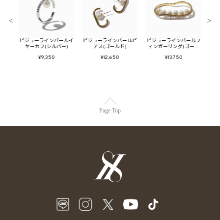
＜
＞
イヤー
ビジューラインパールイ
ビジューラインパールピ
ビジューラインパールフ
フラ
ド)
ヤーカフ(シルバー)
アス(ゴールド)
ィンガーリング(ゴール
ド)
¥9,350
¥12,650
¥13,750
Page Top