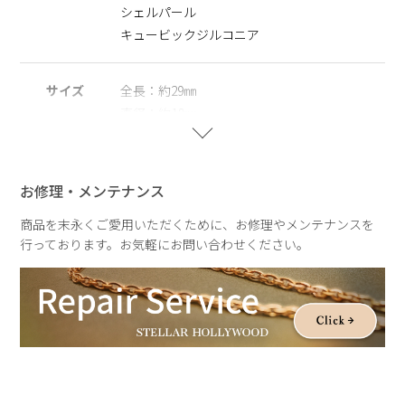
シェルパール
※ニッケルフリー
キュービックジルコニア
金属製のアクセサリーに含まれるニッケルで引き起こるアレル
ギーを防ぐために、ニッケルをほぼ含まずに作られた素材を指
します。
サイズ
全長：約29㎜
直径：約18㎜
※シェルパール
スリット：約3㎜
天然の殻を再利用してつくられ自然や環境にやさしく、長くご
パールサイズ：約８㎜
愛用いただける観点からサステナブルパールとして扱っていま
す。
お修理・メンテナンス
重さ
約2.5g
※右耳でのご着用を想定したデザインです
商品を末永くご愛用いただくために、お修理やメンテナンスを
行っております。お気軽にお問い合わせください。