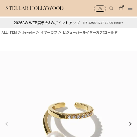
0
JA
2026AW WEB展示会&Wポイントアップ
8/5 12:00-8/17 12:00 click>>
#¥10,000以下プチプラアクセ
#ランキング
ALL ITEM
Jewelry
イヤーカフ
ビジューパールイヤーカフ(ゴールド)
#スタッフイチ押し（通勤パールアクセ）
＃写真映えアクセ