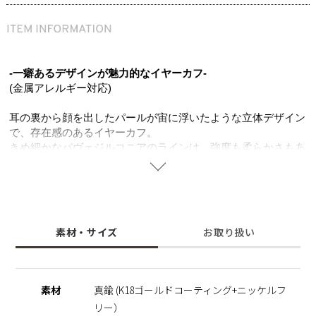
-一癖あるデザインが魅力的なイヤーカフ-
(金属アレルギー対応)
耳の裏から顔を出したパールが宙に浮いたような立体デザイン
で、存在感のあるイヤーカフ。
きめ細かなパヴェジルコニアのラインは、強度も柔らかさもあ
る真鍮ならでは。重厚感のあるデザインながら軽く、ストレス
フリーでお使いいただけます。
K18ゴールドコーティングの色味とジルコニアの輝きが、お顔
周りをよりエレガントな印象に。
見る角度によって変わる表情をお楽しみいただけます。
素材・サイズ
お取り扱い
デイリーシーンはもちろん、カジュアルからキレイめなスタイ
リングまで活躍するマストアイテム。ピアスホールの開いてい
ない方やシンプルなピアスとのレイヤードを楽しみたい方へオ
ススメ。
素材
真鍮 (K18ゴールドコーティング+ニッケルフ
シェルパールは汗や水にも強く、長くご愛用いただけ、ニッケ
リー）
ルフリーを使用し肌にやさしく金属アレルギーの方でも安心。