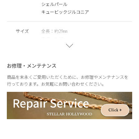
シェルパール
※ニッケルフリー
キュービックジルコニア
金属製のアクセサリーに含まれるニッケルで引き起こるアレル
ギーを防ぐために、ニッケルをほぼ含まずに作られた素材を指
します。
サイズ
全長：約29㎜
直径：約18㎜
※シェルパール
スリット：約3㎜
天然の殻を再利用してつくられ自然や環境にやさしく、長くご
パールサイズ：約８㎜
愛用いただける観点からサステナブルパールとして扱っていま
す。
お修理・メンテナンス
重さ
約2.5g
※右耳でのご着用を想定したデザインです
商品を末永くご愛用いただくために、お修理やメンテナンスを
行っております。お気軽にお問い合わせください。