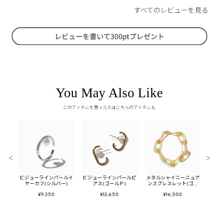
You May Also Like
このアイテムを買った人はこちらのアイテムも
＜
＞
イヤー
ビジューラインパールイ
ビジューラインパールピ
メタルシャイニーニュア
フラ
ド)
ヤーカフ(シルバー)
アス(ゴールド)
ンスブレスレット(ゴー
ルド)
¥9,350
¥12,650
¥16,500