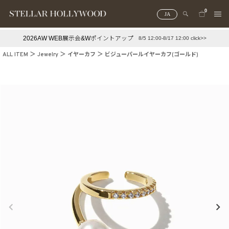
0
JA
2026AW WEB展示会&Wポイントアップ
8/5 12:00-8/17 12:00 click>>
#¥10,000以下プチプラアクセ
#ランキング
ALL ITEM
Jewelry
イヤーカフ
ビジューパールイヤーカフ(ゴールド)
#スタッフイチ押し（通勤パールアクセ）
＃写真映えアクセ