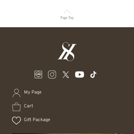
Page Top
My Page
Cart
Gift Package