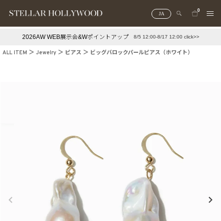
0
JA
2026AW WEB展示会&Wポイントアップ
8/5 12:00-8/17 12:00 click>>
#¥10,000以下プチプラアクセ
#ランキング
ALL ITEM
Jewelry
ピアス
ビッグバロックパールピアス（ホワイト）
#スタッフイチ押し（通勤パールアクセ）
＃写真映えアクセ