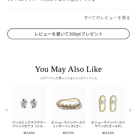
You May Also Like
このアイテムを買った人はこちらのアイテムも
＜
＞
リンジ
パールミックスフラワー
ビジューラインパールフ
ビジューラインパールイ
バブ
リング
フリンジピアス（シルバ
ィンガーリング(ゴール
ヤリング(ゴールド)
ー）
ド)
¥13,200
¥13,750
¥12,650