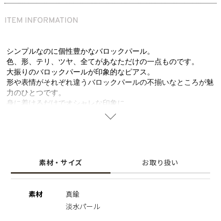
シンプルなのに個性豊かなバロックパール。
色、形、テリ、ツヤ、全てがあなただけの一点ものです。
大振りのバロックパールが印象的なピアス。
形や表情がそれぞれ違うバロックパールの不揃いなところが魅
力のひとつです。
身に着けるだけでオシャレな印象に。
※天然のパールを使用しているため、形・サイズ・色味には個
体差がございます。
その為、全長のサイズも異なりますのでご了承の程お願いいた
素材・サイズ
お取り扱い
します。二つとして同じものがない価値は、一つの魅力として
お楽しみいただけます。
※パールの形状、てり、えくぼ等による返品、交換はできませ
素材
真鍮
んので予めご了承くださいませ。
淡水パール