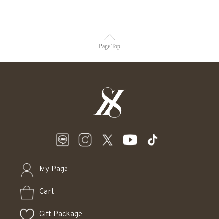
Page Top
My Page
Cart
Gift Package