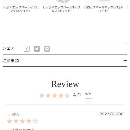
ッグバロックパールイヤリ
ビッグバロックパールネック
バロックパールネックレス(ホ
ビッ
ング(ホワイト)
レス(ホワイト)
ワイト)
レス
ピ
シェア
＋
注意事項
4.71
7
2025/09/30
mm