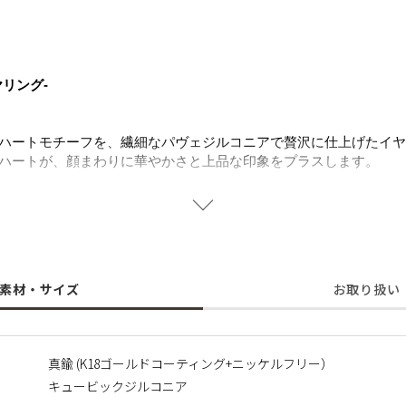
リング-
ハートモチーフを、繊細なパヴェジルコニアで贅沢に仕上げたイヤ
ハートが、顔まわりに華やかさと上品な印象をプラスします。
る絶妙なサイズ感で、主役としてはもちろん、イヤーアイテムとの
を兼ね備えているため、デイリーから特別な日のスタイリングまで
意味するハートモチーフは、大切な方へのギフトにもおすすめ。
素材・サイズ
お取り扱い
使用しており、肌にやさしく金属アレルギーの方にも安心してご着
に含まれるニッケルで引き起こるアレルギーを防ぐために、ニッケ
真鍮 (K18ゴールドコーティング+ニッケルフリー）
キュービックジルコニア