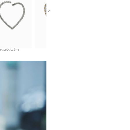
)
ジルコニアハートピアス
ジルコニアハー