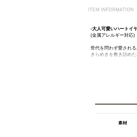
-大人可愛いハートイヤ
(金属アレルギー対応)
世代を問わず愛される
きらめきを敷き詰めた
コーディネートに映え
デザイン。
上品さとカジュアルさ
"幸福"や"愛情"を
ニッケルフリー素材を
※ニッケルフリー
金属製のアクセサリー
素材
れた素材を指します。