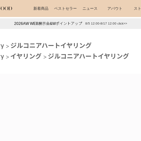
新着商品
ベストセラー
ニュース
アバウト
ス
2026AW WEB展示会&Wポイントアップ
8/5 12:00-8/17 12:00 click>>
下プチプラアクセ
#ランキング
ry
ジルコニアハートイヤリング
押し（通勤パールアクセ）
＃写真映えアクセ
ry
イヤリング
ジルコニアハートイヤリング