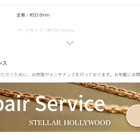
に含まれるニッケルで引き起こるアレルギーを防ぐために、ニッケ
全長：約33.0mm
パールサイズ：約7.0～8.0mm
※天然のパールを使用しているため、形・サイズ・色味には個
IND IN YOUR CLOSET】
のをテーマに、プラスするだけで新しいコーディネートをお楽しみ
片耳：約7.5g
ースモチーフに、希望と前進のメッセージを込めて。存在感と豊か
ンス
ビッグバロックパール。装いに新しい表情とときめきをもたらす、
いただくために、お修理やメンテナンスを行っております。お気軽にお