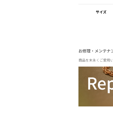
※ニッケルフリー
金属製のアクセサリー
サイズ
れた素材を指します。
【WHAT YOU WANT F
クローゼットにないも
レクション。
重さ
干支から着想を得たホ
お修理・メンテナ
グを格上げしてくれる
リーズです。
商品を末永くご愛用