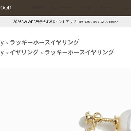
新着商品
ベストセラー
ニュース
アバウト
ス
2026AW WEB展示会&Wポイントアップ
8/5 12:00-8/17 12:00 click>>
下プチプラアクセ
#ランキング
ry
ラッキーホースイヤリング
押し（通勤パールアクセ）
＃写真映えアクセ
ry
イヤリング
ラッキーホースイヤリング