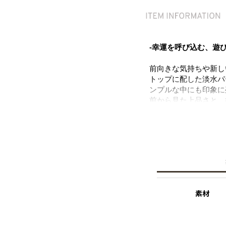
-幸運を呼び込む、遊
前向きな気持ちや新し
トップに配した淡水パ
ンプルな中にも印象に
前から見た上品さと、
いつものスタイリング
デイリーに取り入れや
ニッケルフリー素材を
※淡水パール
天然のパールを使用し
素材
その為、全長のサイズ
二つとして同じものが
※パールの形状、てり