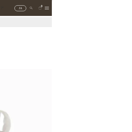
0
トア
JA