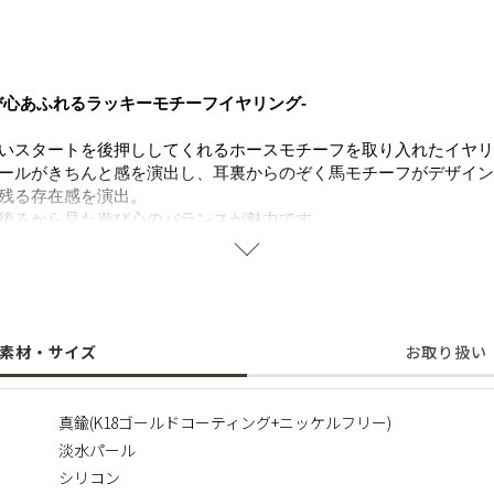
び心あふれるラッキーモチーフイヤリング-
いスタートを後押ししてくれるホースモチーフを取り入れたイヤリ
ールがきちんと感を演出し、耳裏からのぞく馬モチーフがデザイン
残る存在感を演出。
後ろから見た遊び心のバランスが魅力です。
に変化を加えたい日に取り入れたくなる、お守りのような存在。
すく、気分をそっと高めてくれるアイテムです。
使用しており、肌にやさしく金属アレルギーの方にも安心してご着
素材・サイズ
お取り扱い
ているため、形・サイズ・色味には個体差がございます。
真鍮(K18ゴールドコーティング+ニッケルフリー)
も異なりますのでご了承の程お願いいたします。
淡水パール
ない価値は、一つの魅力としてお楽しみいただけます。
、えくぼ等による返品、交換はできませんので予めご了承ください
シリコン