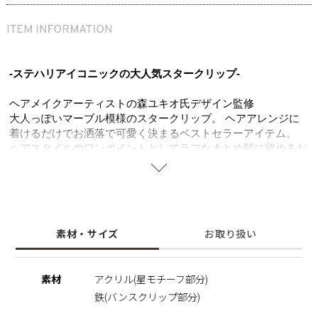
-ステハリアイコニックの大人気スタークリップ-
ヘアメイクアーティストの森ユキオ氏デザイン監修
大人っぽいマーブル模様のスタークリップ。 ヘアアレンジに
着けるだけでお洒落で可愛く決まるベストセラーアイテム。
ヘアスタイルのワンポイントとしてラフなまとめ髪に留めるだ
けでこなれたスタイルを印象付けます。ありそうでなかった星
モチーフのバンスクリップ。ヘアメイクアーティストならでは
の視点で着用時のフィット感、つけ心地にこだわって金型から
オリジナルで作りました。ハーフアップ、フルアップのスタイ
リングのポイントにオススメのアイテムです。
素材・サイズ
お取り扱い
―PROFILE―
MORI YUKIO
素材
アクリル(星モチーフ部分)
森 ユキオ
鉄(バンスクリップ部分)
ヘアメイクアップアーティスト
トップスタイリスト