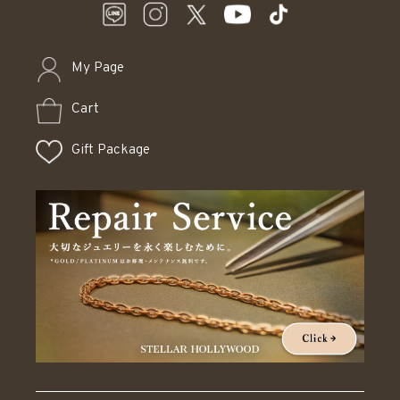
My Page
Cart
Gift Package