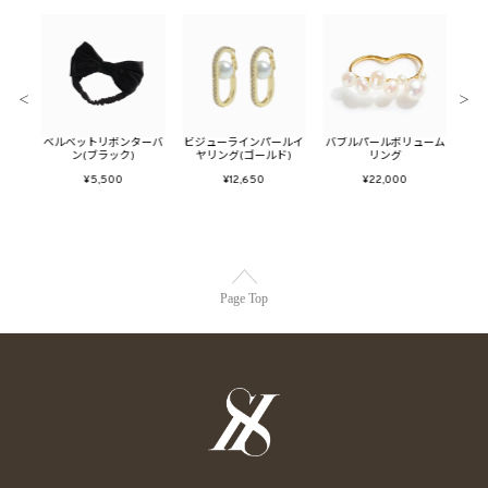
＜
＞
ン（ブ
ベルベットリボンターバ
ビジューラインパールイ
バブルパールボリューム
トゥ
ン(ブラック)
ヤリング(ゴールド)
リング
¥5,500
¥12,650
¥22,000
Page Top