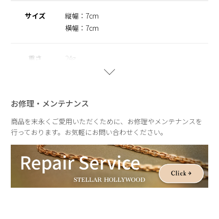
Hair & Nail & make salon ROI代表
サイズ
縦幅：7cm
数多くの著名人のヘアメイクを手がけるヘアメイクアップアー
ティスト。 ファッション誌やビューティ誌で幅広く活躍す
横幅：7cm
る。 抜群のセンスとテクニックで、女優やモデル、ファッシ
ョン関係者からの支持が高い。 『WEDDING HAIR BOOK』を
出版する他、美容ツールの開発も手掛ける。
重さ
24g
お修理・メンテナンス
商品を末永くご愛用いただくために、お修理やメンテナンスを
行っております。お気軽にお問い合わせください。