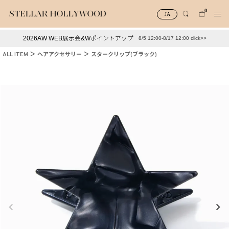
0
JA
2026AW WEB展示会&Wポイントアップ
8/5 12:00-8/17 12:00 click>>
#¥10,000以下プチプラアクセ
#ランキング
ALL ITEM
ヘアアクセサリー
スタークリップ(ブラック)
#スタッフイチ押し（通勤パールアクセ）
＃写真映えアクセ