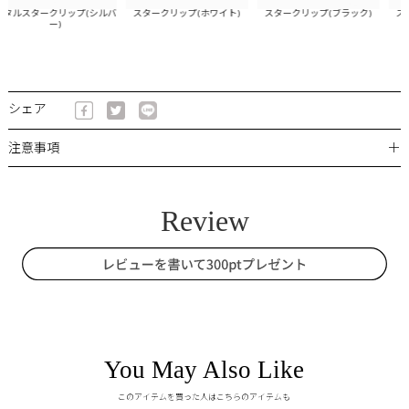
タルスタークリップ(シルバ
スタークリップ(ホワイト)
スタークリップ(ブラック)
スタ
ー)
シェア
＋
注意事項
You May Also Like
このアイテムを買った人はこちらのアイテムも