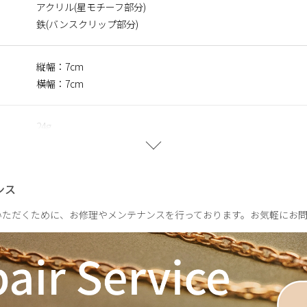
アクリル(星モチーフ部分)
alon ROI代表
鉄(バンスクリップ部分)
メイクを手がけるヘアメイクアップアーティスト。 ファッション
のセンスとテクニックで、女優やモデル、ファッション関係者から
R BOOK』を出版する他、美容ツールの開発も手掛ける。
縦幅：7cm
横幅：7cm
24g
ンス
いただくために、お修理やメンテナンスを行っております。お気軽にお