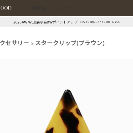
新着商品
ベストセラー
ニュース
アバウト
ス
2026AW WEB展示会&Wポイントアップ
8/5 12:00-8/17 12:00 click>>
下プチプラアクセ
#ランキング
クセサリー
スタークリップ(ブラウン)
押し（通勤パールアクセ）
＃写真映えアクセ