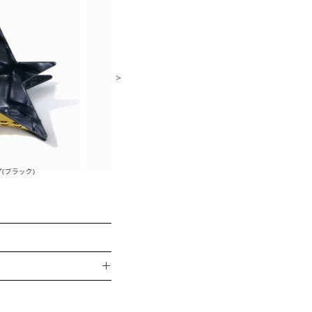
スタークリップ(ブラウン)
スタークリップ
＋