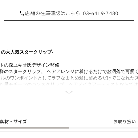
店舗の在庫確認はこちら
03-6419-7480
クの大人気スタークリップ-
トの森ユキオ氏デザイン監修
様のスタークリップ。 ヘアアレンジに着けるだけでお洒落で可愛
イルのワンポイントとしてラフなまとめ髪に留めるだけでこなれた
た星モチーフのバンスクリップ。ヘアメイクアーティストならでは
だわって金型からオリジナルで作りました。ハーフアップ、フルア
アイテムです。
素材・サイズ
お取り扱い
ティスト