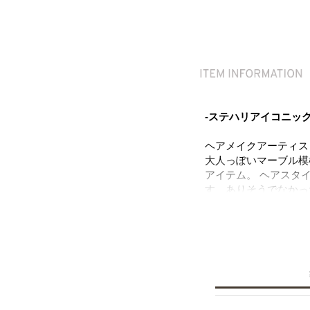
-ステハリアイコニッ
ヘアメイクアーティス
大人っぽいマーブル模
アイテム。 ヘアスタ
す。ありそうでなかっ
ット感、つけ心地にこ
ポイントにオススメの
―PROFILE―
MORI YUKIO
森 ユキオ
ヘアメイクアップアー
トップスタイリスト