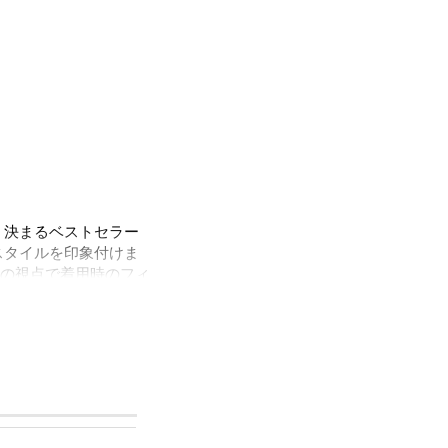
く決まるベストセラー
スタイルを印象付けま
の視点で着用時のフィ
ップのスタイリングの