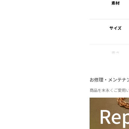
素材
Hair & Nail & make s
数多くの著名人のヘア
広く活躍する。 抜群
『WEDDING HAI
サイズ
重さ
お修理・メンテナ
商品を末永くご愛用