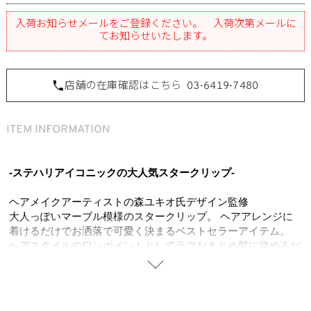
入荷お知らせメールをご登録ください。 入荷次第メールに
てお知らせいたします。
店舗の在庫確認はこちら
03-6419-7480
-ステハリアイコニックの大人気スタークリップ-
ヘアメイクアーティストの森ユキオ氏デザイン監修
大人っぽいマーブル模様のスタークリップ。 ヘアアレンジに
着けるだけでお洒落で可愛く決まるベストセラーアイテム。
ヘアスタイルのワンポイントとしてラフなまとめ髪に留めるだ
けでこなれたスタイルを印象付けます。ありそうでなかった星
モチーフのバンスクリップ。ヘアメイクアーティストならでは
の視点で着用時のフィット感、つけ心地にこだわって金型から
オリジナルで作りました。ハーフアップ、フルアップのスタイ