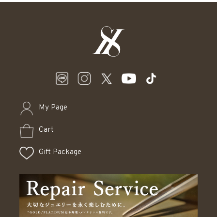
My Page
Cart
Gift Package