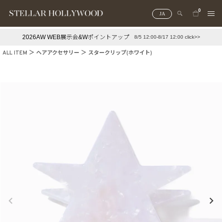
0
JA
2026AW WEB展示会&Wポイントアップ
8/5 12:00-8/17 12:00 click>>
#¥10,000以下プチプラアクセ
#ランキング
ALL ITEM
ヘアアクセサリー
スタークリップ(ホワイト)
#スタッフイチ押し（通勤パールアクセ）
＃写真映えアクセ