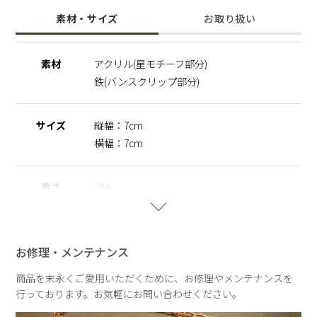
リングのポイントにオススメのアイテムです。
素材・サイズ
お取り扱い
―PROFILE―
MORI YUKIO
素材
アクリル(星モチーフ部分)
森 ユキオ
鉄(バンスクリップ部分)
ヘアメイクアップアーティスト
トップスタイリスト
Hair & Nail & make salon ROI代表
サイズ
縦幅：7cm
数多くの著名人のヘアメイクを手がけるヘアメイクアップアー
ティスト。 ファッション誌やビューティ誌で幅広く活躍す
横幅：7cm
る。 抜群のセンスとテクニックで、女優やモデル、ファッシ
ョン関係者からの支持が高い。 『WEDDING HAIR BOOK』を
出版する他、美容ツールの開発も手掛ける。
重さ
24g
お修理・メンテナンス
商品を末永くご愛用いただくために、お修理やメンテナンスを
行っております。お気軽にお問い合わせください。