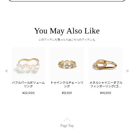
You May Also Like
このアイテムを買った人はこちらのアイテムも
＜
＞
ールイ
バブルパールボリューム
トゥインクルチェーンリ
メタルシャイニーダブル
メタ
ド)
リング
ング
フィンガーリング(ゴー
ー
ルド)
¥22,000
¥12,100
¥14,300
Page Top