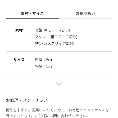
ならではの視点で着用時のフィット感、つけ心地にこだわって
金型からオリジナルで作りました。ハーフアップ、フルアップ
素材・サイズ
お取り扱い
のスタイリングのポイントにオススメのアイテムです。
―PROFILE―
素材
真鍮(星モチーフ部分)
MORI YUKIO
アクリル(星モチーフ部分)
森 ユキオ
ヘアメイクアップアーティスト
鉄(バンスクリップ部分)
トップスタイリスト
Hair & Nail & make salon ROI代表
数多くの著名人のヘアメイクを手がけるヘアメイクアップアー
サイズ
縦幅：5cm
ティスト。 ファッション誌やビューティ誌で幅広く活躍す
横幅：5cm
る。 抜群のセンスとテクニックで、女優やモデル、ファッシ
ョン関係者からの支持が高い。 『WEDDING HAIR BOOK』を
出版する他、美容ツールの開発も手掛ける。
重さ
真鍮：20g
アクリル：11g
お修理・メンテナンス
商品を末永くご愛用いただくために、お修理やメンテナンスを
行っております。お気軽にお問い合わせください。