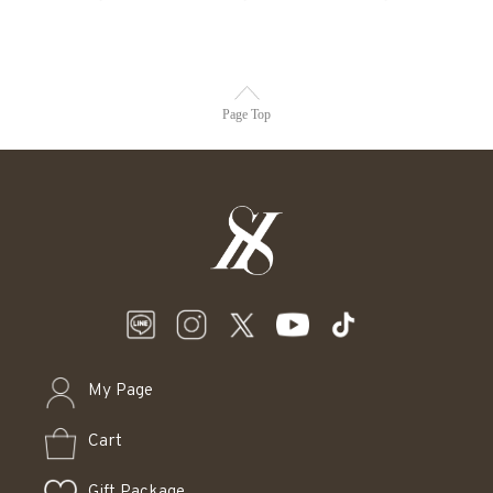
Page Top
My Page
Cart
Gift Package