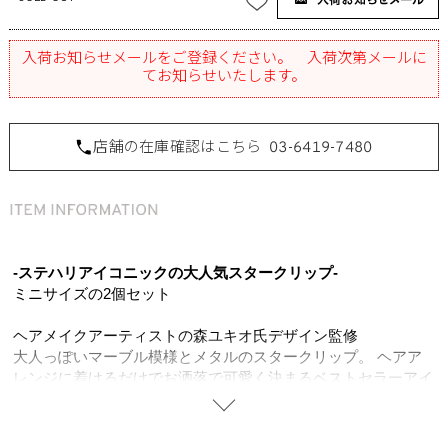
入荷お知らせメールをご登録ください。 入荷次第メールに
てお知らせいたします。
店舗の在庫確認はこちら
03-6419-7480
-ステハリアイコニックの大人気スタークリップ-
ミニサイズの2個セット
ヘアメイクアーティストの森ユキオ氏デザイン監修
大人っぽいマーブル模様とメタルのスタークリップ。 ヘアア
レンジに着けるだけでお洒落で可愛く決まるベストセラーアイ
テム。 ヘアスタイルのワンポイントとしてラフなまとめ髪に
留めるだけでこなれたスタイルを印象付けます。ありそうでな
かった星モチーフのバンスクリップ。ヘアメイクアーティスト