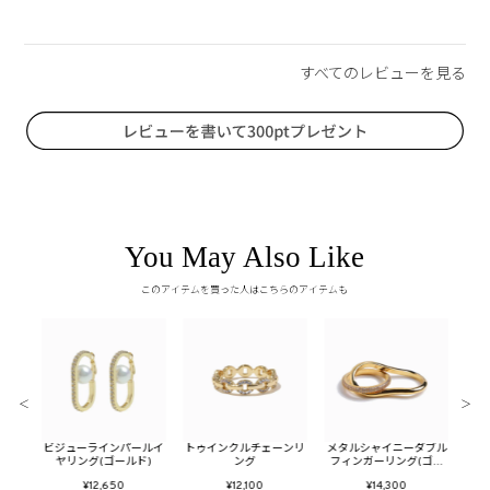
You May Also Like
このアイテムを買った人はこちらのアイテムも
＜
＞
ューム
ビジューラインパールイ
トゥインクルチェーンリ
メタルシャイニーダブル
メタ
ヤリング(ゴールド)
ング
フィンガーリング(ゴー
ン
ルド)
¥12,650
¥12,100
¥14,300