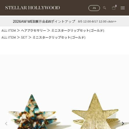
0
JA
2026AW WEB展示会&Wポイントアップ
8/5 12:00-8/17 12:00 click>>
#¥10,000以下プチプラアクセ
#ランキング
ALL ITEM
ヘアアクセサリー
ミニスタークリップセット(ゴールド)
#スタッフイチ押し（通勤パールアクセ）
＃写真映えアクセ
ALL ITEM
SET
ミニスタークリップセット(ゴールド)