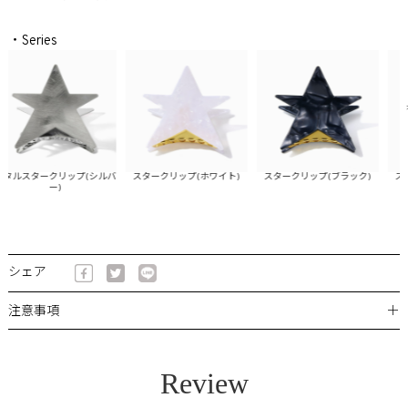
・Series
ルスタークリップ(シルバ
スタークリップ(ホワイト)
スタークリップ(ブラック)
スター
ー)
シェア
＋
注意事項